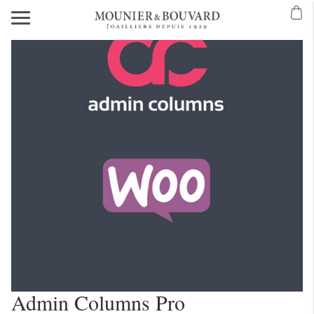
giriş
Restbet
Restbet
giriş
Amgbahis
Amgbahis
giriş
Romabet
Romabet
giriş
Grandpashabet
Grandpashabet
giriş
Marsbahis
Marsbahis
giriş
pulibet
giriş
pulibet
giriş
pusulabet
giriş
pusulabet
giriş
Cratosroyalbet
giriş
Cratosroyalbet
giriş
Grandpashabet
Grandpashabet
giriş
Grandpashabet
giriş
biabet
giriş
betplay
giriş
jasminbet
giriş
dedebet
giriş
https://kaystudio.net
https://kaystudio.net
Admin Columns Pro
giriş
holiganbet
holiganbet