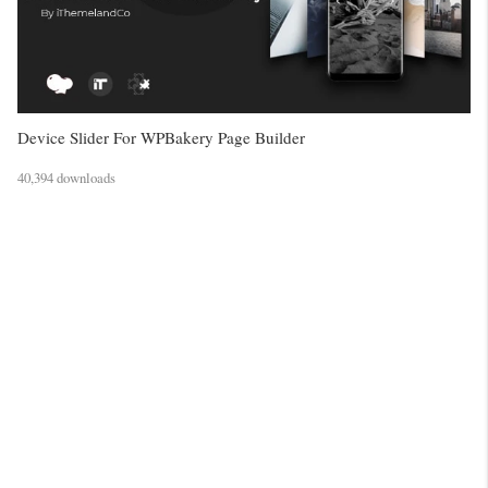
giriş
grandbetting
grandbetting
giriş
Amgbahis
Amgbahis
giriş
Romabet
Romabet
giriş
Teosbet
Teosbet
giriş
Betplay
Betplay
giriş
Enjoybet
Enjoybet
Device Slider For WPBakery Page Builder
giriş
Editorbet
Editorbet
40,394 downloads
giriş
Vegabet
Vegabet
giriş
Sonbahis
Sonbahis
giriş
aresbet
aresbet
aresbet
giriş
aresbet
giriş
Atlasbet
Atlasbet
giriş
Atlasbet
Atlasbet
giriş
romabet
romabet
giriş
norabahis
norabahis
giriş
enbet
enbet
giriş
amgbahis
amgbahis
giriş
pokerklas
pokerklas
giriş
betzula
betzula
giriş
bahiscasino
bahiscasino