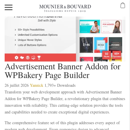
giriş
Restbet
Restbet
giriş
Amgbahis
Amgbahis
giriş
Romabet
Romabet
giriş
Grandpashabet
Grandpashabet
giriş
Marsbahis
Marsbahis
giriş
pulibet
giriş
pulibet
giriş
pusulabet
giriş
pusulabet
Advertisement Banner Addon for
giriş
Cratosroyalbet
WPBakery Page Builder
giriş
Cratosroyalbet
giriş
Grandpashabet
Grandpashabet
26 juillet 2026
Yannick
1,793+ Downloads
giriş
Grandpashabet
Transform your web development approach with Advertisement Banner
giriş
biabet
Addon for WPBakery Page Builder, a revolutionary plugin that combines
giriş
betplay
innovation with reliability. This cutting-edge solution provides the tools
giriş
jasminbet
and capabilities needed to create exceptional digital experiences.
giriş
dedebet
giriş
https://kaystudio.net
https://kaystudio.net
The comprehensive feature set of this plugin addresses every aspect of
giriş
holiganbet
holiganbet
modern web development. From responsive design to advanced