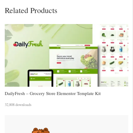
giriş
Atlasbet
Atlasbet
Related Products
giriş
betnis
giriş
jokerbet
giriş
millibahis
giriş
jasminbet
giriş
pulibet
giriş
pulibet
giriş
holiganbet
giriş
pusulabet
giriş
cratosroyalbet
giriş
dedebet
giriş
betplay
betplay
giriş
Festwin
DailyFresh – Grocery Store Elementor Template Kit
giriş
jasminbet
giriş
biabet
32,808 downloads
giriş
Grandpashabet
giriş
Betbigo
Betbigo
giriş
Kalebet
Kalebet
giriş
Teosbet
Teosbet