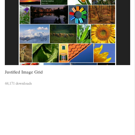
giriş
grandbetting
grandbetting
giriş
Amgbahis
Amgbahis
giriş
Romabet
Romabet
giriş
Teosbet
Teosbet
giriş
Betplay
Betplay
giriş
Enjoybet
Enjoybet
giriş
Editorbet
Editorbet
giriş
Vegabet
Vegabet
giriş
Sonbahis
Sonbahis
giriş
aresbet
aresbet
aresbet
Justified Image Grid
giriş
aresbet
giriş
Atlasbet
Atlasbet
44,171 downloads
giriş
Atlasbet
Atlasbet
giriş
romabet
romabet
giriş
norabahis
norabahis
giriş
enbet
enbet
giriş
amgbahis
amgbahis
giriş
pokerklas
pokerklas
giriş
betzula
betzula
giriş
bahiscasino
bahiscasino