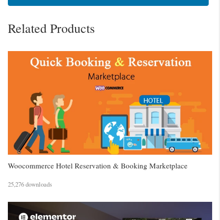
giriş
Atlasbet
Atlasbet
giriş
betnis
Related Products
giriş
jokerbet
giriş
millibahis
giriş
jasminbet
giriş
pulibet
giriş
pulibet
giriş
holiganbet
giriş
pusulabet
giriş
cratosroyalbet
giriş
dedebet
giriş
betplay
betplay
giriş
Festwin
giriş
jasminbet
Woocommerce Hotel Reservation & Booking Marketplace
giriş
biabet
giriş
Grandpashabet
25,276 downloads
giriş
Betbigo
Betbigo
giriş
Kalebet
Kalebet
giriş
Teosbet
Teosbet