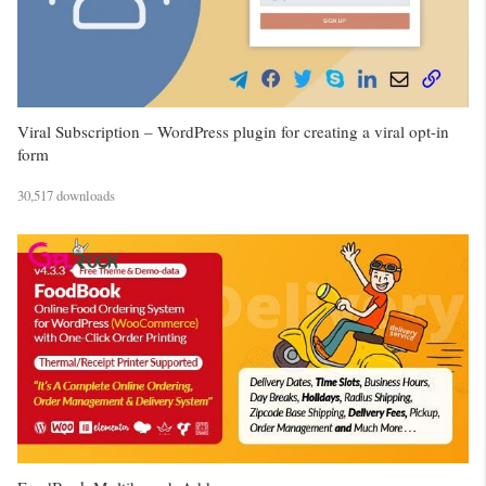
giriş
Amgbahis
Amgbahis
giriş
Royalbet
Royalbet
giriş
Jokerbet
Jokerbet
giriş
Vegabet
Vegabet
giriş
Betzula
Betzula
Viral Subscription – WordPress plugin for creating a viral opt-in
giriş
Editörbet
Editörbet
form
giriş
romabet
30,517 downloads
giriş
norabahis
giriş
enbet
enbet
giriş
bahiscasino
bahiscasino
giriş
pokerklas
pokerklas
giriş
betzula
betzula
giriş
amgbahis
amgbahis
giriş
alobet
giriş
restbet
restbet
giriş
norabahis
giriş
Kalebet
Kalebet
giriş
Netbahis
Netbahis
giriş
Teosbet
Teosbet