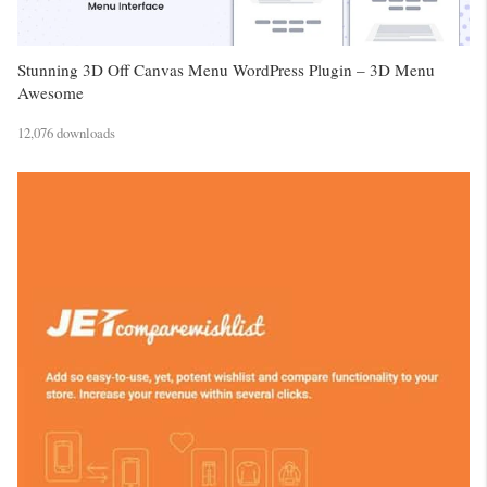
giriş
Amgbahis
Amgbahis
giriş
Royalbet
Royalbet
giriş
Jokerbet
Jokerbet
Stunning 3D Off Canvas Menu WordPress Plugin – 3D Menu
giriş
Zulabet
Zulabet
Awesome
giriş
Matbet
Matbet
giriş
Pusulabet
Pusulabet
12,076 downloads
giriş
Meybet
Meybet
giriş
romabet
romabet
giriş
norabahis
norabahis
giriş
enbet
enbet
giriş
bahiscasino
bahiscasino
giriş
pokerklas
giriş
betzula
betzula
giriş
amgbahis
giriş
alobet
alobet
giriş
avrupabet
avrupabet
giriş
restbet
giriş
Betbigo
Betbigo
giriş
Kalebet
Kalebet
giriş
Teosbet
Teosbet