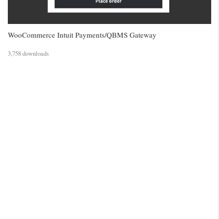
giriş
avrupabet
avrupabet
giriş
alobet
alobet
giriş
restbet
restbet
WooCommerce Intuit Payments/QBMS Gateway
giriş
Kalebet
Kalebet
3,758 downloads
giriş
Betbigo
Betbigo
giriş
Teosbet
Teosbet
giriş
Amgbahis
Amgbahis
giriş
Royalbet
Royalbet
giriş
Jokerbet
Jokerbet
giriş
Vegabet
Vegabet
giriş
Betzula
Betzula
giriş
Meybet
Meybet
giriş
Kalebet
Kalebet
giriş
Betbigo
Betbigo
giriş
Teosbet
Teosbet
giriş
Vegabet
Vegabet
giriş
Restbet
Restbet