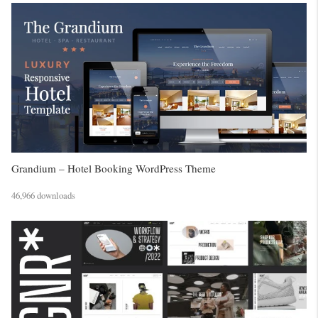
giriş
Amgbahis
Amgbahis
giriş
Royalbet
Royalbet
giriş
Jokerbet
Jokerbet
giriş
Vegabet
Vegabet
giriş
Betzula
Betzula
giriş
Editörbet
Editörbet
giriş
romabet
giriş
norabahis
giriş
enbet
enbet
giriş
bahiscasino
bahiscasino
Grandium – Hotel Booking WordPress Theme
giriş
pokerklas
pokerklas
giriş
betzula
betzula
46,966 downloads
giriş
amgbahis
amgbahis
giriş
alobet
giriş
restbet
restbet
giriş
norabahis
giriş
Kalebet
Kalebet
giriş
Netbahis
Netbahis
giriş
Teosbet
Teosbet