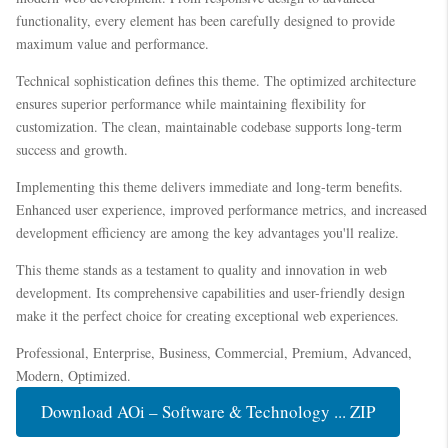
giriş
bahiscasino
bahiscasino
functionality, every element has been carefully designed to provide
giriş
romabet
romabet
maximum value and performance.
giriş
norabahis
norabahis
giriş
enbet
enbet
Technical sophistication defines this theme. The optimized architecture
giriş
amgbahis
amgbahis
ensures superior performance while maintaining flexibility for
giriş
pokerklas
pokerklas
customization. The clean, maintainable codebase supports long-term
giriş
betzula
betzula
success and growth.
giriş
bahiscasino
bahiscasino
Implementing this theme delivers immediate and long-term benefits.
giriş
avrupabet
avrupabet
Enhanced user experience, improved performance metrics, and increased
giriş
alobet
alobet
development efficiency are among the key advantages you'll realize.
giriş
restbet
restbet
giriş
Betbigo
Betbigo
This theme stands as a testament to quality and innovation in web
giriş
Kalebet
Kalebet
development. Its comprehensive capabilities and user-friendly design
giriş
Amgbahis
Amgbahis
make it the perfect choice for creating exceptional web experiences.
giriş
Royalbet
Royalbet
giriş
Teosbet
Teosbet
Professional, Enterprise, Business, Commercial, Premium, Advanced,
giriş
Jokerbet
Jokerbet
Modern, Optimized.
giriş
Vegabet
Vegabet
Download AOi – Software & Technology ... ZIP
giriş
Betzula
Betzula
giriş
meybet
meybet