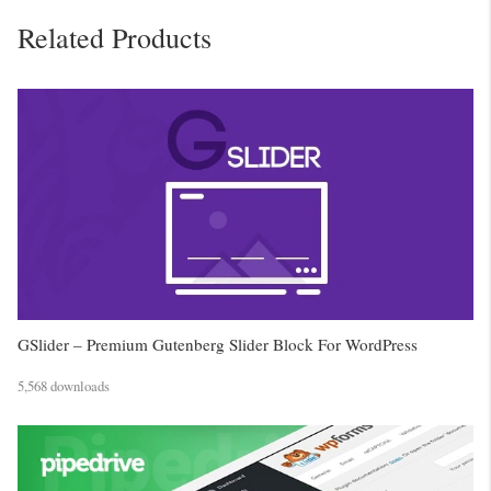
giriş
Atlasbet
Atlasbet
Related Products
giriş
betnis
giriş
jokerbet
giriş
millibahis
giriş
jasminbet
giriş
pulibet
giriş
pulibet
giriş
holiganbet
giriş
pusulabet
giriş
cratosroyalbet
giriş
dedebet
giriş
betplay
betplay
giriş
Festwin
GSlider – Premium Gutenberg Slider Block For WordPress
giriş
jasminbet
giriş
biabet
5,568 downloads
giriş
Grandpashabet
giriş
Betbigo
Betbigo
giriş
Kalebet
Kalebet
giriş
Teosbet
Teosbet