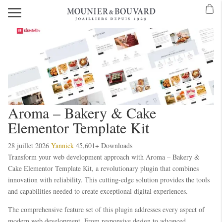
giriş
Restbet
Restbet
giriş
Amgbahis
Amgbahis
giriş
Romabet
Romabet
giriş
Grandpashabet
Grandpashabet
giriş
Marsbahis
Marsbahis
giriş
pulibet
giriş
pulibet
giriş
pusulabet
giriş
pusulabet
Aroma – Bakery & Cake
giriş
Cratosroyalbet
Elementor Template Kit
giriş
Cratosroyalbet
giriş
Grandpashabet
Grandpashabet
28 juillet 2026
Yannick
45,601+ Downloads
giriş
Grandpashabet
Transform your web development approach with Aroma – Bakery &
giriş
biabet
Cake Elementor Template Kit, a revolutionary plugin that combines
giriş
betplay
innovation with reliability. This cutting-edge solution provides the tools
giriş
jasminbet
and capabilities needed to create exceptional digital experiences.
giriş
dedebet
giriş
https://kaystudio.net
https://kaystudio.net
The comprehensive feature set of this plugin addresses every aspect of
giriş
holiganbet
holiganbet
modern web development. From responsive design to advanced