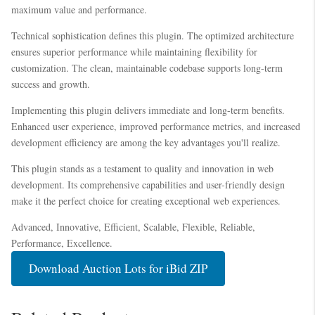
giriş
bahiscasino
bahiscasino
maximum value and performance.
giriş
romabet
romabet
Technical sophistication defines this plugin. The optimized architecture
giriş
norabahis
norabahis
ensures superior performance while maintaining flexibility for
giriş
enbet
enbet
customization. The clean, maintainable codebase supports long-term
giriş
amgbahis
amgbahis
success and growth.
giriş
pokerklas
pokerklas
giriş
betzula
betzula
Implementing this plugin delivers immediate and long-term benefits.
giriş
bahiscasino
bahiscasino
Enhanced user experience, improved performance metrics, and increased
giriş
avrupabet
avrupabet
development efficiency are among the key advantages you'll realize.
giriş
alobet
alobet
giriş
restbet
restbet
This plugin stands as a testament to quality and innovation in web
giriş
Betbigo
Betbigo
development. Its comprehensive capabilities and user-friendly design
giriş
Kalebet
Kalebet
make it the perfect choice for creating exceptional web experiences.
giriş
Amgbahis
Amgbahis
Advanced, Innovative, Efficient, Scalable, Flexible, Reliable,
giriş
Royalbet
Royalbet
Performance, Excellence.
giriş
Teosbet
Teosbet
giriş
Jokerbet
Jokerbet
Download Auction Lots for iBid ZIP
giriş
Vegabet
Vegabet
giriş
Betzula
Betzula
giriş
meybet
meybet