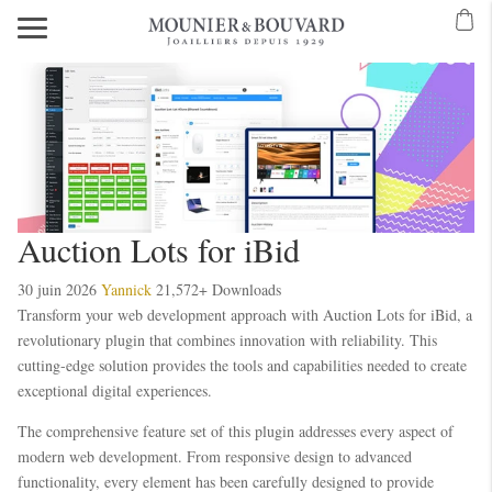
giriş
Restbet
Restbet
giriş
Amgbahis
Amgbahis
giriş
Romabet
Romabet
giriş
Grandpashabet
Grandpashabet
giriş
Marsbahis
Marsbahis
giriş
pulibet
giriş
pulibet
giriş
pusulabet
giriş
pusulabet
Auction Lots for iBid
giriş
Cratosroyalbet
giriş
Cratosroyalbet
30 juin 2026
Yannick
21,572+ Downloads
giriş
Grandpashabet
Grandpashabet
Transform your web development approach with Auction Lots for iBid, a
giriş
Grandpashabet
revolutionary plugin that combines innovation with reliability. This
giriş
biabet
cutting-edge solution provides the tools and capabilities needed to create
giriş
betplay
exceptional digital experiences.
giriş
jasminbet
giriş
dedebet
The comprehensive feature set of this plugin addresses every aspect of
giriş
https://kaystudio.net
https://kaystudio.net
modern web development. From responsive design to advanced
giriş
holiganbet
holiganbet
functionality, every element has been carefully designed to provide