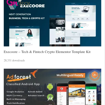
giriş
Amgbahis
Amgbahis
giriş
Royalbet
Royalbet
giriş
Jokerbet
Jokerbet
giriş
Zulabet
Zulabet
giriş
Matbet
Matbet
giriş
Pusulabet
Pusulabet
giriş
Meybet
Meybet
giriş
romabet
romabet
giriş
norabahis
norabahis
giriş
enbet
enbet
Execoore – Tech & Fintech Crypto Elementor Template Kit
giriş
bahiscasino
bahiscasino
28,331 downloads
giriş
pokerklas
giriş
betzula
betzula
giriş
amgbahis
giriş
alobet
alobet
giriş
avrupabet
avrupabet
giriş
restbet
giriş
Betbigo
Betbigo
giriş
Kalebet
Kalebet
giriş
Teosbet
Teosbet