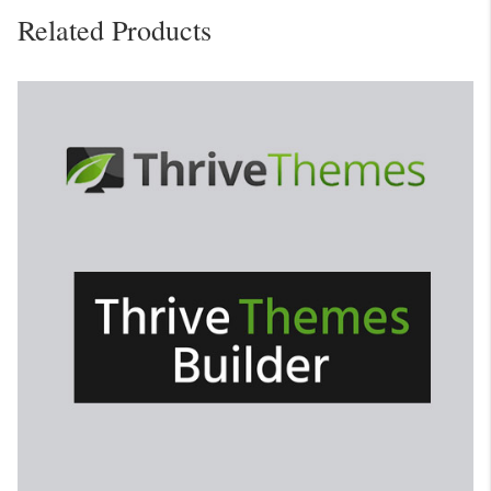
giriş
Atlasbet
Atlasbet
Related Products
giriş
betnis
giriş
jokerbet
giriş
millibahis
giriş
jasminbet
giriş
pulibet
giriş
pulibet
giriş
holiganbet
giriş
pusulabet
giriş
cratosroyalbet
giriş
dedebet
giriş
betplay
betplay
giriş
Festwin
giriş
jasminbet
giriş
biabet
giriş
Grandpashabet
giriş
Betbigo
Betbigo
giriş
Kalebet
Kalebet
giriş
Teosbet
Teosbet