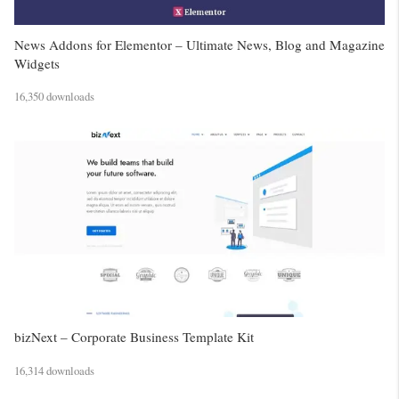
giriş
Amgbahis
Amgbahis
giriş
Royalbet
Royalbet
News Addons for Elementor – Ultimate News, Blog and Magazine
giriş
Jokerbet
Jokerbet
Widgets
giriş
Vegabet
Vegabet
16,350 downloads
giriş
Betzula
Betzula
giriş
Editörbet
Editörbet
giriş
romabet
giriş
norabahis
giriş
enbet
enbet
giriş
bahiscasino
bahiscasino
giriş
pokerklas
pokerklas
giriş
betzula
betzula
giriş
amgbahis
amgbahis
giriş
alobet
giriş
restbet
restbet
giriş
norabahis
bizNext – Corporate Business Template Kit
giriş
Kalebet
Kalebet
giriş
Netbahis
Netbahis
16,314 downloads
giriş
Teosbet
Teosbet