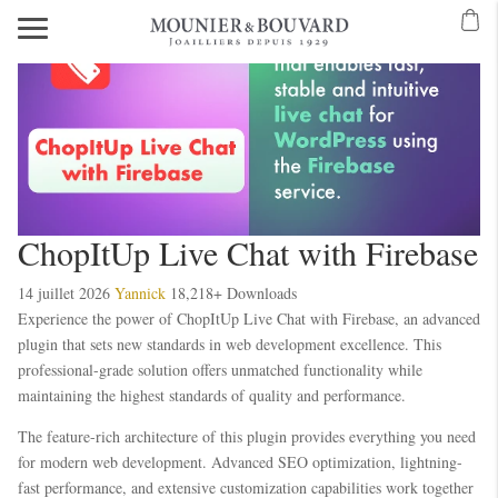
giriş
Restbet
Restbet
giriş
Amgbahis
Amgbahis
giriş
Romabet
Romabet
giriş
Grandpashabet
Grandpashabet
giriş
Marsbahis
Marsbahis
giriş
pulibet
giriş
pulibet
giriş
pusulabet
giriş
pusulabet
ChopItUp Live Chat with Firebase
giriş
Cratosroyalbet
giriş
Cratosroyalbet
14 juillet 2026
Yannick
18,218+ Downloads
giriş
Grandpashabet
Grandpashabet
Experience the power of ChopItUp Live Chat with Firebase, an advanced
giriş
Grandpashabet
plugin that sets new standards in web development excellence. This
giriş
biabet
professional-grade solution offers unmatched functionality while
giriş
betplay
maintaining the highest standards of quality and performance.
giriş
jasminbet
giriş
dedebet
The feature-rich architecture of this plugin provides everything you need
giriş
https://kaystudio.net
https://kaystudio.net
for modern web development. Advanced SEO optimization, lightning-
giriş
holiganbet
holiganbet
fast performance, and extensive customization capabilities work together