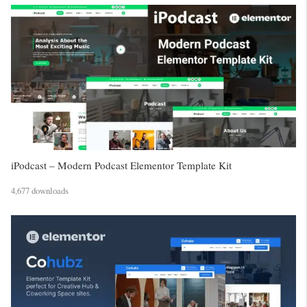
giriş
Amgbahis
Amgbahis
giriş
Royalbet
Royalbet
giriş
Jokerbet
Jokerbet
giriş
Zulabet
Zulabet
giriş
Matbet
Matbet
giriş
Pusulabet
Pusulabet
giriş
Meybet
Meybet
giriş
romabet
romabet
giriş
norabahis
norabahis
giriş
enbet
enbet
giriş
bahiscasino
bahiscasino
iPodcast – Modern Podcast Elementor Template Kit
giriş
pokerklas
4,677 downloads
giriş
betzula
betzula
giriş
amgbahis
giriş
alobet
alobet
giriş
avrupabet
avrupabet
giriş
restbet
giriş
Betbigo
Betbigo
giriş
Kalebet
Kalebet
giriş
Teosbet
Teosbet