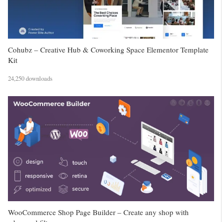
giriş
Amgbahis
Amgbahis
giriş
Royalbet
Royalbet
giriş
Jokerbet
Jokerbet
giriş
Vegabet
Vegabet
Cohubz – Creative Hub & Coworking Space Elementor Template
giriş
Betzula
Betzula
Kit
giriş
Editörbet
Editörbet
giriş
romabet
24,250 downloads
giriş
norabahis
giriş
enbet
enbet
giriş
bahiscasino
bahiscasino
giriş
pokerklas
pokerklas
giriş
betzula
betzula
giriş
amgbahis
amgbahis
giriş
alobet
giriş
restbet
restbet
giriş
norabahis
giriş
Kalebet
Kalebet
giriş
Netbahis
Netbahis
WooCommerce Shop Page Builder – Create any shop with
giriş
Teosbet
Teosbet