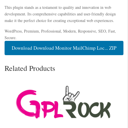
giriş
Atlasbet
Atlasbet
This plugin stands as a testament to quality and innovation in web
giriş
betnis
development. Its comprehensive capabilities and user-friendly design
giriş
jokerbet
make it the perfect choice for creating exceptional web experiences.
giriş
millibahis
WordPress, Premium, Professional, Modern, Responsive, SEO, Fast,
giriş
jasminbet
Secure.
giriş
pulibet
giriş
pulibet
Download Download Monitor MailChimp Loc... ZIP
giriş
holiganbet
giriş
pusulabet
giriş
cratosroyalbet
Related Products
giriş
dedebet
giriş
betplay
betplay
giriş
Festwin
giriş
jasminbet
giriş
biabet
giriş
Grandpashabet
giriş
Betbigo
Betbigo
giriş
Kalebet
Kalebet
giriş
Teosbet
Teosbet