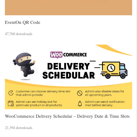
giriş
Amgbahis
Amgbahis
giriş
Royalbet
Royalbet
giriş
Jokerbet
Jokerbet
EventOn QR Code
giriş
Vegabet
Vegabet
47,760 downloads
giriş
Betzula
Betzula
giriş
Editörbet
Editörbet
giriş
romabet
giriş
norabahis
giriş
enbet
enbet
giriş
bahiscasino
bahiscasino
giriş
pokerklas
pokerklas
giriş
betzula
betzula
giriş
amgbahis
amgbahis
giriş
alobet
giriş
restbet
restbet
giriş
norabahis
WooCommerce Delivery Schedular – Delivery Date & Time Slots
giriş
Kalebet
Kalebet
giriş
Netbahis
Netbahis
21,394 downloads
giriş
Teosbet
Teosbet