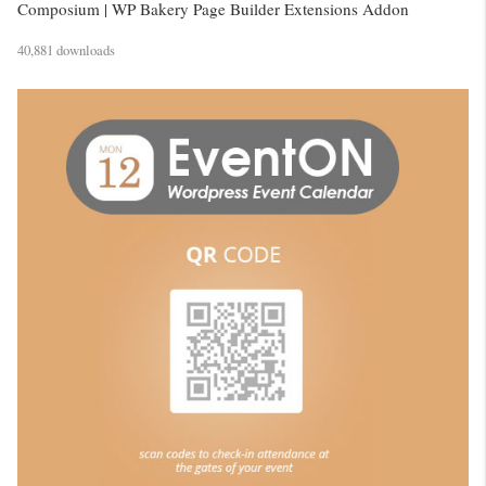
giriş
Amgbahis
Amgbahis
Composium | WP Bakery Page Builder Extensions Addon
giriş
Royalbet
Royalbet
40,881 downloads
giriş
Jokerbet
Jokerbet
giriş
Zulabet
Zulabet
giriş
Matbet
Matbet
giriş
Pusulabet
Pusulabet
giriş
Meybet
Meybet
giriş
romabet
romabet
giriş
norabahis
norabahis
giriş
enbet
enbet
giriş
bahiscasino
bahiscasino
giriş
pokerklas
giriş
betzula
betzula
giriş
amgbahis
giriş
alobet
alobet
giriş
avrupabet
avrupabet
giriş
restbet
giriş
Betbigo
Betbigo
giriş
Kalebet
Kalebet
giriş
Teosbet
Teosbet