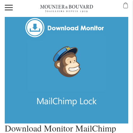
giriş
Restbet
Restbet
giriş
Amgbahis
Amgbahis
giriş
Romabet
Romabet
giriş
Grandpashabet
Grandpashabet
giriş
Marsbahis
Marsbahis
giriş
pulibet
giriş
pulibet
giriş
pusulabet
giriş
pusulabet
giriş
Cratosroyalbet
giriş
Cratosroyalbet
giriş
Grandpashabet
Grandpashabet
giriş
Grandpashabet
giriş
biabet
giriş
betplay
giriş
jasminbet
giriş
dedebet
giriş
https://kaystudio.net
https://kaystudio.net
Download Monitor MailChimp
giriş
holiganbet
holiganbet