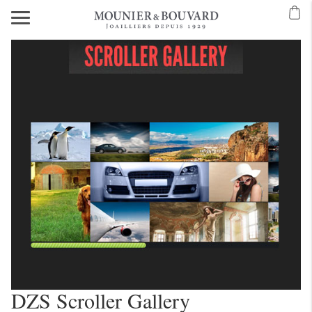
giriş
Restbet
Restbet
giriş
Amgbahis
Amgbahis
giriş
Romabet
Romabet
giriş
Grandpashabet
Grandpashabet
giriş
Marsbahis
Marsbahis
giriş
pulibet
giriş
pulibet
giriş
pusulabet
giriş
pusulabet
giriş
Cratosroyalbet
giriş
Cratosroyalbet
giriş
Grandpashabet
Grandpashabet
giriş
Grandpashabet
giriş
biabet
giriş
betplay
giriş
jasminbet
giriş
dedebet
giriş
https://kaystudio.net
https://kaystudio.net
DZS Scroller Gallery
giriş
holiganbet
holiganbet