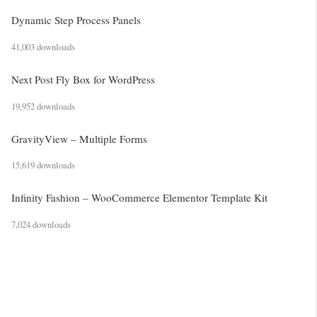
giriş
Atlasbet
Atlasbet
Dynamic Step Process Panels
giriş
betnis
giriş
jokerbet
41,003 downloads
giriş
millibahis
giriş
jasminbet
Next Post Fly Box for WordPress
giriş
pulibet
19,952 downloads
giriş
pulibet
giriş
holiganbet
GravityView – Multiple Forms
giriş
pusulabet
giriş
cratosroyalbet
15,619 downloads
giriş
dedebet
giriş
betplay
betplay
Infinity Fashion – WooCommerce Elementor Template Kit
giriş
Festwin
7,024 downloads
giriş
jasminbet
giriş
biabet
giriş
Grandpashabet
giriş
Betbigo
Betbigo
giriş
Kalebet
Kalebet
giriş
Teosbet
Teosbet