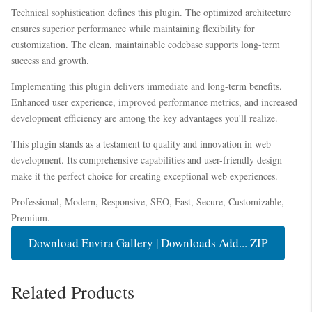
giriş
bahiscasino
bahiscasino
Technical sophistication defines this plugin. The optimized architecture
giriş
romabet
romabet
ensures superior performance while maintaining flexibility for
giriş
norabahis
norabahis
customization. The clean, maintainable codebase supports long-term
giriş
enbet
enbet
success and growth.
giriş
amgbahis
amgbahis
giriş
pokerklas
pokerklas
Implementing this plugin delivers immediate and long-term benefits.
giriş
betzula
betzula
Enhanced user experience, improved performance metrics, and increased
giriş
bahiscasino
bahiscasino
development efficiency are among the key advantages you'll realize.
giriş
avrupabet
avrupabet
This plugin stands as a testament to quality and innovation in web
giriş
alobet
alobet
development. Its comprehensive capabilities and user-friendly design
giriş
restbet
restbet
make it the perfect choice for creating exceptional web experiences.
giriş
Betbigo
Betbigo
giriş
Kalebet
Kalebet
Professional, Modern, Responsive, SEO, Fast, Secure, Customizable,
giriş
Amgbahis
Amgbahis
Premium.
giriş
Royalbet
Royalbet
Download Envira Gallery | Downloads Add... ZIP
giriş
Teosbet
Teosbet
giriş
Jokerbet
Jokerbet
giriş
Vegabet
Vegabet
Related Products
giriş
Betzula
Betzula
giriş
meybet
meybet