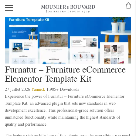
giriş
Restbet
Restbet
giriş
Amgbahis
Amgbahis
giriş
Romabet
Romabet
giriş
Grandpashabet
Grandpashabet
giriş
Marsbahis
Marsbahis
giriş
pulibet
giriş
pulibet
giriş
pusulabet
giriş
pusulabet
Furnatur – Furniture eCommerce
giriş
Cratosroyalbet
Elementor Template Kit
giriş
Cratosroyalbet
giriş
Grandpashabet
Grandpashabet
27 juillet 2026
Yannick
1,905+ Downloads
giriş
Grandpashabet
Experience the power of Furnatur – Furniture eCommerce Elementor
giriş
biabet
Template Kit, an advanced plugin that sets new standards in web
giriş
betplay
development excellence. This professional-grade solution offers
giriş
jasminbet
unmatched functionality while maintaining the highest standards of
giriş
dedebet
quality and performance.
giriş
https://kaystudio.net
https://kaystudio.net
giriş
holiganbet
holiganbet
The feature-rich architecture of this plugin provides everything you need