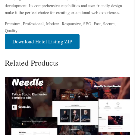
giriş
development. Its comprehensive capabilities and user-friendly design
Atlasbet
Atlasbet
giriş
make it the perfect choice for creating exceptional web experiences.
betnis
giriş
jokerbet
Premium, Professional, Modern, Responsive, SEO, Fast, Secure,
giriş
millibahis
Quality.
giriş
jasminbet
giriş
pulibet
Download Hotel Listing ZIP
giriş
pulibet
giriş
holiganbet
Related Products
giriş
pusulabet
giriş
cratosroyalbet
giriş
dedebet
giriş
betplay
betplay
giriş
Festwin
giriş
jasminbet
giriş
biabet
giriş
Grandpashabet
giriş
Betbigo
Betbigo
giriş
Kalebet
Kalebet
giriş
Teosbet
Teosbet