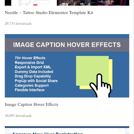
giriş
Amgbahis
Amgbahis
giriş
Royalbet
Royalbet
Needle – Tattoo Studio Elementor Template Kit
giriş
Jokerbet
Jokerbet
giriş
Zulabet
Zulabet
29,733 downloads
giriş
Matbet
Matbet
giriş
Pusulabet
Pusulabet
giriş
Meybet
Meybet
giriş
romabet
romabet
giriş
norabahis
norabahis
giriş
enbet
enbet
giriş
bahiscasino
bahiscasino
giriş
pokerklas
giriş
betzula
betzula
giriş
amgbahis
giriş
alobet
alobet
Image Caption Hover Effects
giriş
avrupabet
avrupabet
giriş
restbet
30,097 downloads
giriş
Betbigo
Betbigo
giriş
Kalebet
Kalebet
giriş
Teosbet
Teosbet