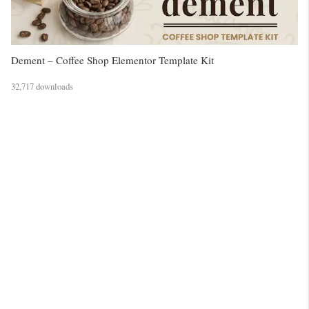
giriş
grandbetting
grandbetting
giriş
Amgbahis
Amgbahis
giriş
Romabet
Romabet
giriş
Teosbet
Teosbet
Dement – Coffee Shop Elementor Template Kit
giriş
Betplay
Betplay
giriş
Enjoybet
Enjoybet
32,717 downloads
giriş
Editorbet
Editorbet
giriş
Vegabet
Vegabet
giriş
Sonbahis
Sonbahis
giriş
aresbet
aresbet
aresbet
giriş
aresbet
giriş
Atlasbet
Atlasbet
giriş
Atlasbet
Atlasbet
giriş
romabet
romabet
giriş
norabahis
norabahis
giriş
enbet
enbet
giriş
amgbahis
amgbahis
giriş
pokerklas
pokerklas
giriş
betzula
betzula
giriş
bahiscasino
bahiscasino