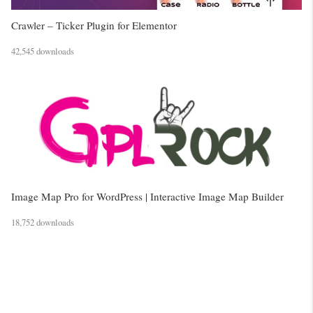
giriş
Amgbahis
Amgbahis
Crawler – Ticker Plugin for Elementor
giriş
Royalbet
Royalbet
giriş
Jokerbet
Jokerbet
42,545 downloads
giriş
Vegabet
Vegabet
giriş
Betzula
Betzula
giriş
Editörbet
Editörbet
giriş
romabet
giriş
norabahis
giriş
enbet
enbet
giriş
bahiscasino
bahiscasino
giriş
pokerklas
pokerklas
giriş
betzula
betzula
Image Map Pro for WordPress | Interactive Image Map Builder
giriş
amgbahis
amgbahis
giriş
alobet
18,752 downloads
giriş
restbet
restbet
giriş
norabahis
giriş
Kalebet
Kalebet
giriş
Netbahis
Netbahis
giriş
Teosbet
Teosbet