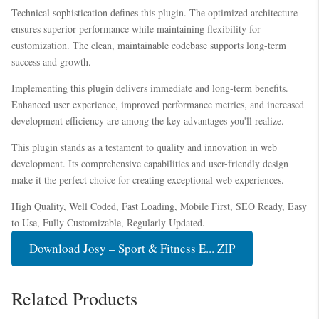
giriş
bahiscasino
bahiscasino
Technical sophistication defines this plugin. The optimized architecture
giriş
romabet
romabet
ensures superior performance while maintaining flexibility for
giriş
norabahis
norabahis
customization. The clean, maintainable codebase supports long-term
giriş
enbet
enbet
success and growth.
giriş
amgbahis
amgbahis
giriş
pokerklas
pokerklas
Implementing this plugin delivers immediate and long-term benefits.
giriş
betzula
betzula
Enhanced user experience, improved performance metrics, and increased
giriş
bahiscasino
bahiscasino
development efficiency are among the key advantages you'll realize.
giriş
avrupabet
avrupabet
This plugin stands as a testament to quality and innovation in web
giriş
alobet
alobet
development. Its comprehensive capabilities and user-friendly design
giriş
restbet
restbet
make it the perfect choice for creating exceptional web experiences.
giriş
Betbigo
Betbigo
giriş
Kalebet
Kalebet
High Quality, Well Coded, Fast Loading, Mobile First, SEO Ready, Easy
giriş
Amgbahis
Amgbahis
to Use, Fully Customizable, Regularly Updated.
giriş
Royalbet
Royalbet
Download Josy – Sport & Fitness E... ZIP
giriş
Teosbet
Teosbet
giriş
Jokerbet
Jokerbet
giriş
Vegabet
Vegabet
Related Products
giriş
Betzula
Betzula
giriş
meybet
meybet