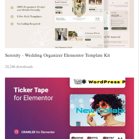
giriş
Amgbahis
Amgbahis
giriş
Royalbet
Royalbet
giriş
Jokerbet
Jokerbet
giriş
Zulabet
Zulabet
giriş
Matbet
Matbet
giriş
Pusulabet
Pusulabet
giriş
Meybet
Meybet
giriş
romabet
romabet
Serenity - Wedding Organizer Elementor Template Kit
giriş
norabahis
norabahis
giriş
enbet
enbet
24,246 downloads
giriş
bahiscasino
bahiscasino
giriş
pokerklas
giriş
betzula
betzula
giriş
amgbahis
giriş
alobet
alobet
giriş
avrupabet
avrupabet
giriş
restbet
giriş
Betbigo
Betbigo
giriş
Kalebet
Kalebet
giriş
Teosbet
Teosbet