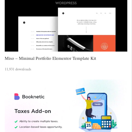
giriş
Amgbahis
Amgbahis
giriş
Royalbet
Royalbet
giriş
Jokerbet
Jokerbet
giriş
Zulabet
Zulabet
giriş
Matbet
Matbet
giriş
Pusulabet
Pusulabet
giriş
Meybet
Meybet
giriş
romabet
romabet
giriş
norabahis
norabahis
Miso – Minimal Portfolio Elementor Template Kit
giriş
enbet
enbet
11,931 downloads
giriş
bahiscasino
bahiscasino
giriş
pokerklas
giriş
betzula
betzula
giriş
amgbahis
giriş
alobet
alobet
giriş
avrupabet
avrupabet
giriş
restbet
giriş
Betbigo
Betbigo
giriş
Kalebet
Kalebet
giriş
Teosbet
Teosbet