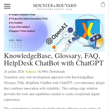
giriş
Restbet
Restbet
giriş
Amgbahis
Amgbahis
giriş
Romabet
Romabet
giriş
Grandpashabet
Grandpashabet
giriş
Marsbahis
Marsbahis
giriş
pulibet
giriş
pulibet
giriş
pusulabet
giriş
pusulabet
KnowledgeBase, Glossary, FAQ,
giriş
Cratosroyalbet
HelpDesk ChatBot with ChatGPT
giriş
Cratosroyalbet
giriş
Grandpashabet
Grandpashabet
26 juillet 2026
Yannick
18,990+ Downloads
giriş
Grandpashabet
Transform your web development approach with KnowledgeBase,
giriş
biabet
Glossary, FAQ, HelpDesk ChatBot with ChatGPT, a revolutionary plugin
giriş
betplay
that combines innovation with reliability. This cutting-edge solution
giriş
jasminbet
provides the tools and capabilities needed to create exceptional digital
giriş
dedebet
experiences.
giriş
https://kaystudio.net
https://kaystudio.net
giriş
holiganbet
holiganbet
The comprehensive feature set of this plugin addresses every aspect of