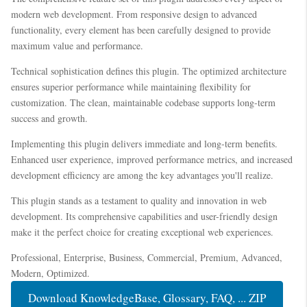
giriş
bahiscasino
bahiscasino
modern web development. From responsive design to advanced
giriş
romabet
romabet
functionality, every element has been carefully designed to provide
giriş
norabahis
norabahis
maximum value and performance.
giriş
enbet
enbet
giriş
amgbahis
amgbahis
Technical sophistication defines this plugin. The optimized architecture
giriş
pokerklas
pokerklas
ensures superior performance while maintaining flexibility for
giriş
betzula
betzula
customization. The clean, maintainable codebase supports long-term
giriş
bahiscasino
bahiscasino
success and growth.
giriş
avrupabet
avrupabet
Implementing this plugin delivers immediate and long-term benefits.
giriş
alobet
alobet
Enhanced user experience, improved performance metrics, and increased
giriş
restbet
restbet
development efficiency are among the key advantages you'll realize.
giriş
Betbigo
Betbigo
giriş
Kalebet
Kalebet
This plugin stands as a testament to quality and innovation in web
giriş
Amgbahis
Amgbahis
development. Its comprehensive capabilities and user-friendly design
giriş
Royalbet
Royalbet
make it the perfect choice for creating exceptional web experiences.
giriş
Teosbet
Teosbet
giriş
Jokerbet
Jokerbet
Professional, Enterprise, Business, Commercial, Premium, Advanced,
giriş
Vegabet
Vegabet
Modern, Optimized.
giriş
Betzula
Betzula
Download KnowledgeBase, Glossary, FAQ, ... ZIP
giriş
meybet
meybet