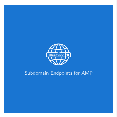
giriş
Amgbahis
Amgbahis
giriş
Royalbet
Royalbet
giriş
Jokerbet
Jokerbet
giriş
Vegabet
Vegabet
giriş
Betzula
Betzula
giriş
Editörbet
Editörbet
giriş
romabet
giriş
norabahis
giriş
enbet
enbet
giriş
bahiscasino
bahiscasino
giriş
pokerklas
pokerklas
giriş
betzula
betzula
giriş
amgbahis
amgbahis
giriş
alobet
giriş
restbet
restbet
giriş
norabahis
giriş
Kalebet
Kalebet
giriş
Netbahis
Netbahis
giriş
Teosbet
Teosbet