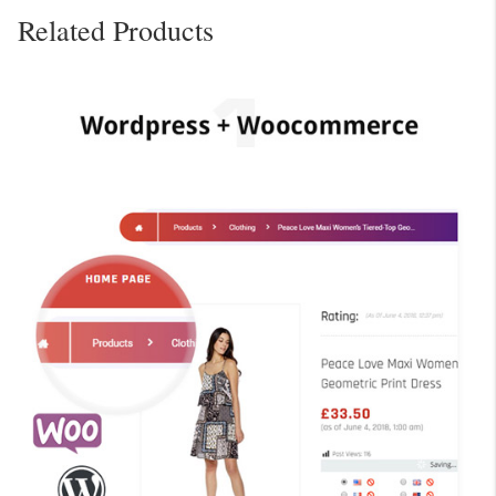
giriş
Atlasbet
Atlasbet
Related Products
giriş
betnis
giriş
jokerbet
giriş
millibahis
giriş
jasminbet
giriş
pulibet
giriş
pulibet
giriş
holiganbet
giriş
pusulabet
giriş
cratosroyalbet
giriş
dedebet
giriş
betplay
betplay
giriş
Festwin
giriş
jasminbet
giriş
biabet
giriş
Grandpashabet
giriş
Betbigo
Betbigo
giriş
Kalebet
Kalebet
giriş
Teosbet
Teosbet