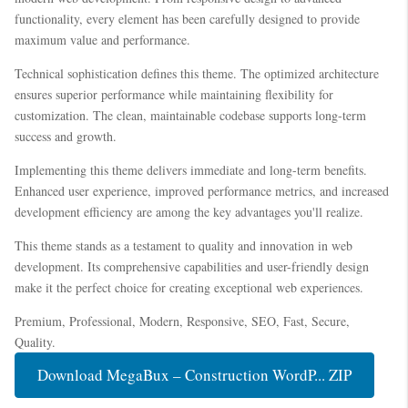
giriş
bahiscasino
bahiscasino
functionality, every element has been carefully designed to provide
giriş
romabet
romabet
maximum value and performance.
giriş
norabahis
norabahis
giriş
enbet
enbet
Technical sophistication defines this theme. The optimized architecture
giriş
amgbahis
amgbahis
ensures superior performance while maintaining flexibility for
giriş
pokerklas
pokerklas
customization. The clean, maintainable codebase supports long-term
giriş
betzula
betzula
success and growth.
giriş
bahiscasino
bahiscasino
Implementing this theme delivers immediate and long-term benefits.
giriş
avrupabet
avrupabet
Enhanced user experience, improved performance metrics, and increased
giriş
alobet
alobet
development efficiency are among the key advantages you'll realize.
giriş
restbet
restbet
giriş
Betbigo
Betbigo
This theme stands as a testament to quality and innovation in web
giriş
Kalebet
Kalebet
development. Its comprehensive capabilities and user-friendly design
giriş
Amgbahis
Amgbahis
make it the perfect choice for creating exceptional web experiences.
giriş
Royalbet
Royalbet
giriş
Teosbet
Teosbet
Premium, Professional, Modern, Responsive, SEO, Fast, Secure,
giriş
Jokerbet
Jokerbet
Quality.
giriş
Vegabet
Vegabet
Download MegaBux – Construction WordP... ZIP
giriş
Betzula
Betzula
giriş
meybet
meybet