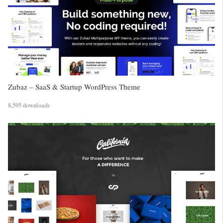
giriş
Amgbahis
Amgbahis
giriş
Royalbet
Royalbet
giriş
Jokerbet
Jokerbet
giriş
Zulabet
Zulabet
giriş
Matbet
Matbet
giriş
Pusulabet
Pusulabet
giriş
Meybet
Meybet
giriş
romabet
romabet
Zubaz – SaaS & Startup WordPress Theme
giriş
norabahis
norabahis
8,595 downloads
giriş
enbet
enbet
giriş
bahiscasino
bahiscasino
giriş
pokerklas
giriş
betzula
betzula
giriş
amgbahis
giriş
alobet
alobet
giriş
avrupabet
avrupabet
giriş
restbet
giriş
Betbigo
Betbigo
giriş
Kalebet
Kalebet
giriş
Teosbet
Teosbet