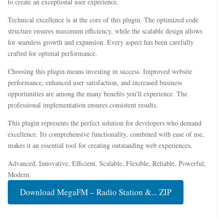
to create an exceptional user experience.
giriş
bahiscasino
bahiscasino
giriş
romabet
romabet
Technical excellence is at the core of this plugin. The optimized code
giriş
norabahis
norabahis
structure ensures maximum efficiency, while the scalable design allows
giriş
enbet
enbet
for seamless growth and expansion. Every aspect has been carefully
giriş
amgbahis
amgbahis
crafted for optimal performance.
giriş
pokerklas
pokerklas
giriş
betzula
betzula
Choosing this plugin means investing in success. Improved website
giriş
bahiscasino
bahiscasino
performance, enhanced user satisfaction, and increased business
giriş
avrupabet
avrupabet
opportunities are among the many benefits you'll experience. The
giriş
alobet
alobet
professional implementation ensures consistent results.
giriş
restbet
restbet
This plugin represents the perfect solution for developers who demand
giriş
Betbigo
Betbigo
excellence. Its comprehensive functionality, combined with ease of use,
giriş
Kalebet
Kalebet
makes it an essential tool for creating outstanding web experiences.
giriş
Amgbahis
Amgbahis
giriş
Royalbet
Royalbet
Advanced, Innovative, Efficient, Scalable, Flexible, Reliable, Powerful,
giriş
Teosbet
Teosbet
Modern.
giriş
Jokerbet
Jokerbet
Download MegaFM – Radio Station &... ZIP
giriş
Vegabet
Vegabet
giriş
Betzula
Betzula
giriş
meybet
meybet