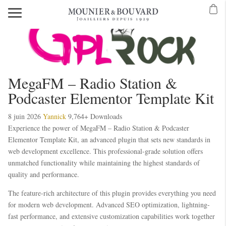
giriş
Restbet
Restbet
giriş
Amgbahis
Amgbahis
giriş
Romabet
Romabet
giriş
Grandpashabet
Grandpashabet
giriş
Marsbahis
Marsbahis
giriş
pulibet
MegaFM – Radio Station &
giriş
pulibet
giriş
pusulabet
Podcaster Elementor Template Kit
giriş
pusulabet
giriş
Cratosroyalbet
8 juin 2026
Yannick
9,764+ Downloads
giriş
Cratosroyalbet
Experience the power of MegaFM – Radio Station & Podcaster
giriş
Grandpashabet
Grandpashabet
Elementor Template Kit, an advanced plugin that sets new standards in
giriş
Grandpashabet
web development excellence. This professional-grade solution offers
giriş
biabet
unmatched functionality while maintaining the highest standards of
giriş
betplay
quality and performance.
giriş
jasminbet
The feature-rich architecture of this plugin provides everything you need
giriş
dedebet
for modern web development. Advanced SEO optimization, lightning-
giriş
https://kaystudio.net
https://kaystudio.net
fast performance, and extensive customization capabilities work together
giriş
holiganbet
holiganbet