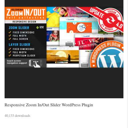
giriş
grandbetting
grandbetting
giriş
Amgbahis
Amgbahis
giriş
Romabet
Romabet
giriş
Teosbet
Teosbet
giriş
Betplay
Betplay
giriş
Enjoybet
Enjoybet
giriş
Editorbet
Editorbet
giriş
Vegabet
Vegabet
giriş
Sonbahis
Sonbahis
giriş
aresbet
aresbet
aresbet
giriş
aresbet
giriş
Atlasbet
Atlasbet
giriş
Atlasbet
Atlasbet
giriş
romabet
romabet
giriş
norabahis
norabahis
giriş
enbet
enbet
Responsive Zoom In/Out Slider WordPress Plugin
giriş
amgbahis
amgbahis
giriş
pokerklas
pokerklas
40,133 downloads
giriş
betzula
betzula
giriş
bahiscasino
bahiscasino