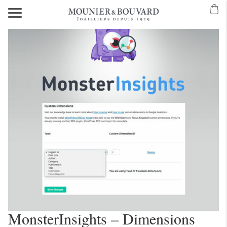
giriş
Restbet
Restbet
giriş
Amgbahis
Amgbahis
giriş
Romabet
Romabet
giriş
Grandpashabet
Grandpashabet
giriş
Marsbahis
Marsbahis
giriş
pulibet
giriş
pulibet
giriş
pusulabet
giriş
pusulabet
giriş
Cratosroyalbet
giriş
Cratosroyalbet
giriş
Grandpashabet
Grandpashabet
giriş
Grandpashabet
giriş
biabet
giriş
betplay
giriş
jasminbet
giriş
dedebet
giriş
https://kaystudio.net
https://kaystudio.net
MonsterInsights – Dimensions
giriş
holiganbet
holiganbet