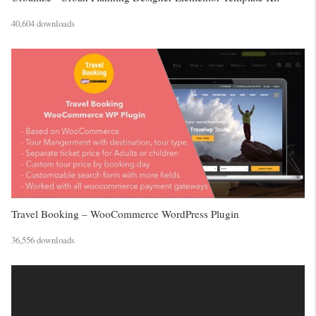
giriş
Amgbahis
Amgbahis
40,604 downloads
giriş
Royalbet
Royalbet
giriş
Jokerbet
Jokerbet
giriş
Vegabet
Vegabet
giriş
Betzula
Betzula
giriş
Editörbet
Editörbet
giriş
romabet
giriş
norabahis
giriş
enbet
enbet
giriş
bahiscasino
bahiscasino
giriş
pokerklas
pokerklas
giriş
betzula
betzula
giriş
amgbahis
amgbahis
Travel Booking – WooCommerce WordPress Plugin
giriş
alobet
36,556 downloads
giriş
restbet
restbet
giriş
norabahis
giriş
Kalebet
Kalebet
giriş
Netbahis
Netbahis
giriş
Teosbet
Teosbet