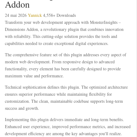
Addon
giriş
bahiscasino
bahiscasino
giriş
romabet
romabet
24 mai 2026
Yannick
4,558+ Downloads
giriş
norabahis
norabahis
Transform your web development approach with MonsterInsights –
giriş
enbet
enbet
Dimensions Addon, a revolutionary plugin that combines innovation
giriş
amgbahis
amgbahis
with reliability. This cutting-edge solution provides the tools and
giriş
pokerklas
pokerklas
capabilities needed to create exceptional digital experiences.
giriş
betzula
betzula
giriş
bahiscasino
bahiscasino
The comprehensive feature set of this plugin addresses every aspect of
giriş
avrupabet
avrupabet
modern web development. From responsive design to advanced
giriş
alobet
alobet
functionality, every element has been carefully designed to provide
giriş
restbet
restbet
maximum value and performance.
giriş
Betbigo
Betbigo
giriş
Kalebet
Kalebet
Technical sophistication defines this plugin. The optimized architecture
giriş
Amgbahis
Amgbahis
ensures superior performance while maintaining flexibility for
giriş
Royalbet
Royalbet
customization. The clean, maintainable codebase supports long-term
giriş
Teosbet
Teosbet
success and growth.
giriş
Jokerbet
Jokerbet
Implementing this plugin delivers immediate and long-term benefits.
giriş
Vegabet
Vegabet
Enhanced user experience, improved performance metrics, and increased
giriş
Betzula
Betzula
development efficiency are among the key advantages you'll realize.
giriş
meybet
meybet