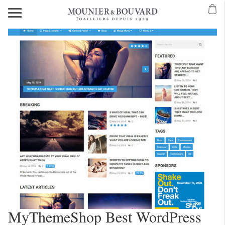
giriş
Restbet
Restbet
giriş
Amgbahis
Amgbahis
giriş
Romabet
Romabet
giriş
Grandpashabet
Grandpashabet
giriş
Marsbahis
Marsbahis
giriş
pulibet
giriş
pulibet
giriş
pusulabet
giriş
pusulabet
giriş
Cratosroyalbet
giriş
Cratosroyalbet
giriş
Grandpashabet
Grandpashabet
giriş
Grandpashabet
giriş
biabet
giriş
betplay
giriş
jasminbet
giriş
dedebet
giriş
https://kaystudio.net
https://kaystudio.net
MyThemeShop Best WordPress
giriş
holiganbet
holiganbet