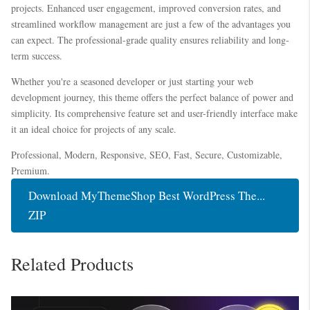
projects. Enhanced user engagement, improved conversion rates, and
giriş
Atlasbet
Atlasbet
streamlined workflow management are just a few of the advantages you
giriş
betnis
can expect. The professional-grade quality ensures reliability and long-
giriş
jokerbet
term success.
giriş
millibahis
giriş
jasminbet
Whether you're a seasoned developer or just starting your web
giriş
pulibet
development journey, this theme offers the perfect balance of power and
giriş
pulibet
simplicity. Its comprehensive feature set and user-friendly interface make
giriş
holiganbet
it an ideal choice for projects of any scale.
giriş
pusulabet
Professional, Modern, Responsive, SEO, Fast, Secure, Customizable,
giriş
cratosroyalbet
Premium.
giriş
dedebet
giriş
betplay
betplay
Download MyThemeShop Best WordPress The...
giriş
Festwin
ZIP
giriş
jasminbet
giriş
biabet
giriş
Grandpashabet
Related Products
giriş
Betbigo
Betbigo
giriş
Kalebet
Kalebet
giriş
Teosbet
Teosbet