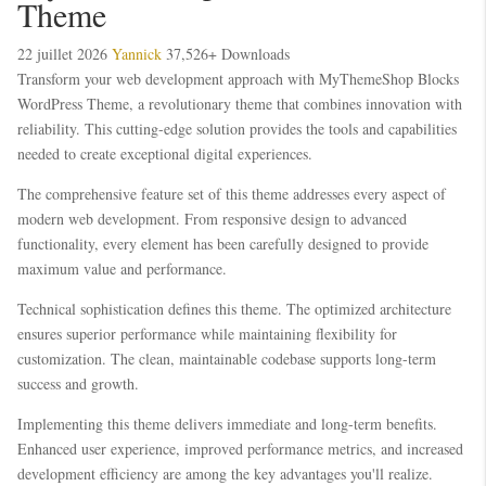
Theme
giriş
bahiscasino
bahiscasino
giriş
romabet
romabet
22 juillet 2026
Yannick
37,526+ Downloads
giriş
norabahis
norabahis
Transform your web development approach with MyThemeShop Blocks
giriş
enbet
enbet
WordPress Theme, a revolutionary theme that combines innovation with
giriş
amgbahis
amgbahis
reliability. This cutting-edge solution provides the tools and capabilities
giriş
pokerklas
pokerklas
needed to create exceptional digital experiences.
giriş
betzula
betzula
giriş
bahiscasino
bahiscasino
The comprehensive feature set of this theme addresses every aspect of
giriş
avrupabet
avrupabet
modern web development. From responsive design to advanced
giriş
alobet
alobet
functionality, every element has been carefully designed to provide
giriş
restbet
restbet
maximum value and performance.
giriş
Betbigo
Betbigo
giriş
Kalebet
Kalebet
Technical sophistication defines this theme. The optimized architecture
giriş
Amgbahis
Amgbahis
ensures superior performance while maintaining flexibility for
giriş
Royalbet
Royalbet
customization. The clean, maintainable codebase supports long-term
giriş
Teosbet
Teosbet
success and growth.
giriş
Jokerbet
Jokerbet
Implementing this theme delivers immediate and long-term benefits.
giriş
Vegabet
Vegabet
Enhanced user experience, improved performance metrics, and increased
giriş
Betzula
Betzula
development efficiency are among the key advantages you'll realize.
giriş
meybet
meybet