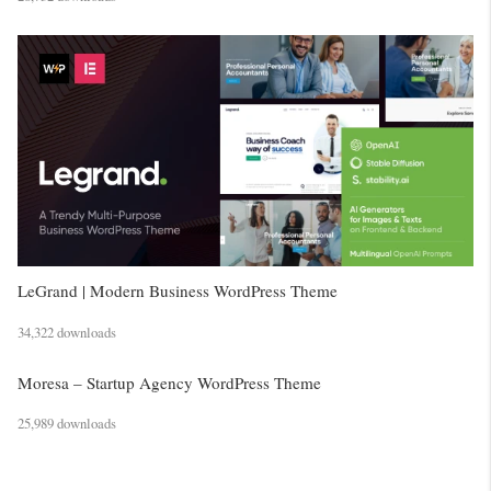
giriş
Amgbahis
Amgbahis
giriş
Royalbet
Royalbet
giriş
Jokerbet
Jokerbet
giriş
Vegabet
Vegabet
giriş
Betzula
Betzula
giriş
Editörbet
Editörbet
giriş
romabet
giriş
norabahis
giriş
enbet
enbet
giriş
bahiscasino
bahiscasino
giriş
pokerklas
pokerklas
LeGrand | Modern Business WordPress Theme
giriş
betzula
betzula
giriş
amgbahis
amgbahis
34,322 downloads
giriş
alobet
giriş
restbet
restbet
Moresa – Startup Agency WordPress Theme
giriş
norabahis
25,989 downloads
giriş
Kalebet
Kalebet
giriş
Netbahis
Netbahis
giriş
Teosbet
Teosbet