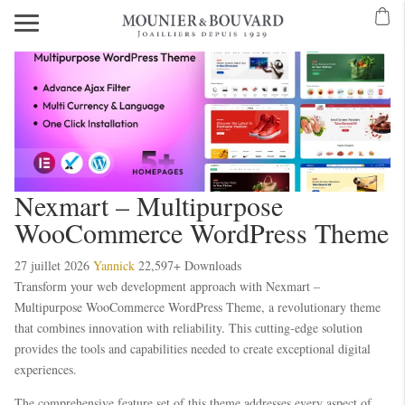
giriş
Restbet
Restbet
giriş
Amgbahis
Amgbahis
giriş
Romabet
Romabet
giriş
Grandpashabet
Grandpashabet
giriş
Marsbahis
Marsbahis
giriş
pulibet
giriş
pulibet
giriş
pusulabet
giriş
pusulabet
Nexmart – Multipurpose
giriş
Cratosroyalbet
WooCommerce WordPress Theme
giriş
Cratosroyalbet
giriş
Grandpashabet
Grandpashabet
27 juillet 2026
Yannick
22,597+ Downloads
giriş
Grandpashabet
Transform your web development approach with Nexmart –
giriş
biabet
Multipurpose WooCommerce WordPress Theme, a revolutionary theme
giriş
betplay
that combines innovation with reliability. This cutting-edge solution
giriş
jasminbet
provides the tools and capabilities needed to create exceptional digital
giriş
dedebet
experiences.
giriş
https://kaystudio.net
https://kaystudio.net
giriş
holiganbet
holiganbet
The comprehensive feature set of this theme addresses every aspect of