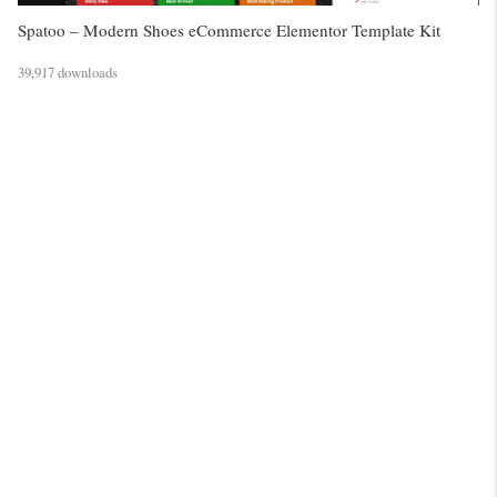
giriş
avrupabet
avrupabet
Spatoo – Modern Shoes eCommerce Elementor Template Kit
giriş
alobet
alobet
39,917 downloads
giriş
restbet
restbet
giriş
Kalebet
Kalebet
giriş
Betbigo
Betbigo
giriş
Teosbet
Teosbet
giriş
Amgbahis
Amgbahis
giriş
Royalbet
Royalbet
giriş
Jokerbet
Jokerbet
giriş
Vegabet
Vegabet
giriş
Betzula
Betzula
giriş
Meybet
Meybet
giriş
Kalebet
Kalebet
giriş
Betbigo
Betbigo
giriş
Teosbet
Teosbet
giriş
Vegabet
Vegabet
giriş
Restbet
Restbet