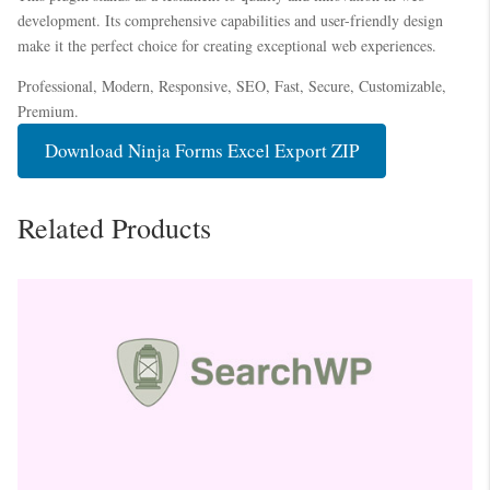
giriş
development. Its comprehensive capabilities and user-friendly design
Atlasbet
Atlasbet
giriş
make it the perfect choice for creating exceptional web experiences.
betnis
giriş
jokerbet
Professional, Modern, Responsive, SEO, Fast, Secure, Customizable,
giriş
millibahis
Premium.
giriş
jasminbet
giriş
pulibet
Download Ninja Forms Excel Export ZIP
giriş
pulibet
giriş
holiganbet
Related Products
giriş
pusulabet
giriş
cratosroyalbet
giriş
dedebet
giriş
betplay
betplay
giriş
Festwin
giriş
jasminbet
giriş
biabet
giriş
Grandpashabet
giriş
Betbigo
Betbigo
giriş
Kalebet
Kalebet
giriş
Teosbet
Teosbet