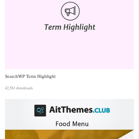
giriş
Amgbahis
Amgbahis
giriş
Royalbet
Royalbet
giriş
Jokerbet
Jokerbet
giriş
Zulabet
Zulabet
giriş
Matbet
Matbet
giriş
Pusulabet
Pusulabet
giriş
Meybet
Meybet
giriş
romabet
romabet
giriş
norabahis
norabahis
giriş
enbet
enbet
giriş
bahiscasino
bahiscasino
SearchWP Term Highlight
giriş
pokerklas
42,581 downloads
giriş
betzula
betzula
giriş
amgbahis
giriş
alobet
alobet
giriş
avrupabet
avrupabet
giriş
restbet
giriş
Betbigo
Betbigo
giriş
Kalebet
Kalebet
giriş
Teosbet
Teosbet