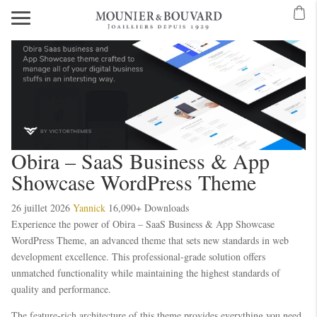
giriş
Restbet
Restbet
giriş
Amgbahis
Amgbahis
giriş
Romabet
Romabet
giriş
Grandpashabet
Grandpashabet
giriş
Marsbahis
Marsbahis
giriş
pulibet
giriş
pulibet
giriş
pusulabet
giriş
pusulabet
Obira – SaaS Business & App
giriş
Cratosroyalbet
Showcase WordPress Theme
giriş
Cratosroyalbet
giriş
Grandpashabet
Grandpashabet
26 juillet 2026
Yannick
16,090+ Downloads
giriş
Grandpashabet
Experience the power of Obira – SaaS Business & App Showcase
giriş
biabet
WordPress Theme, an advanced theme that sets new standards in web
giriş
betplay
development excellence. This professional-grade solution offers
giriş
jasminbet
unmatched functionality while maintaining the highest standards of
giriş
dedebet
quality and performance.
giriş
https://kaystudio.net
https://kaystudio.net
giriş
holiganbet
holiganbet
The feature-rich architecture of this theme provides everything you need