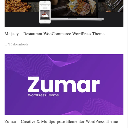
giriş
Amgbahis
Amgbahis
giriş
Royalbet
Royalbet
giriş
Jokerbet
Jokerbet
giriş
Zulabet
Zulabet
giriş
Matbet
Matbet
Majesty – Restaurant WooCommerce WordPress Theme
giriş
Pusulabet
Pusulabet
giriş
Meybet
Meybet
3,715 downloads
giriş
romabet
romabet
giriş
norabahis
norabahis
giriş
enbet
enbet
giriş
bahiscasino
bahiscasino
giriş
pokerklas
giriş
betzula
betzula
giriş
amgbahis
giriş
alobet
alobet
giriş
avrupabet
avrupabet
giriş
restbet
giriş
Betbigo
Betbigo
giriş
Kalebet
Kalebet
Zumar – Creative & Multipurpose Elementor WordPress Theme
giriş
Teosbet
Teosbet