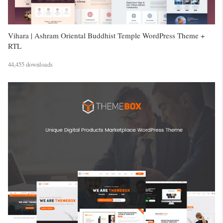
giriş
Amgbahis
Amgbahis
giriş
Royalbet
Royalbet
giriş
Jokerbet
Jokerbet
Vihara | Ashram Oriental Buddhist Temple WordPress Theme +
giriş
Zulabet
Zulabet
RTL
giriş
Matbet
Matbet
giriş
Pusulabet
Pusulabet
44,455 downloads
giriş
Meybet
Meybet
giriş
romabet
romabet
giriş
norabahis
norabahis
giriş
enbet
enbet
giriş
bahiscasino
bahiscasino
giriş
pokerklas
giriş
betzula
betzula
giriş
amgbahis
giriş
alobet
alobet
giriş
avrupabet
avrupabet
giriş
restbet
giriş
Betbigo
Betbigo
giriş
Kalebet
Kalebet
giriş
Teosbet
Teosbet