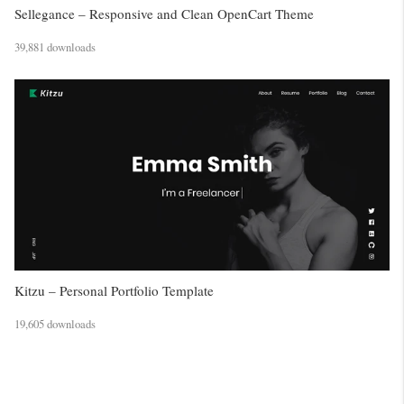
giriş
grandbetting
grandbetting
Sellegance – Responsive and Clean OpenCart Theme
giriş
Amgbahis
Amgbahis
39,881 downloads
giriş
Romabet
Romabet
giriş
Teosbet
Teosbet
giriş
Betplay
Betplay
giriş
Enjoybet
Enjoybet
giriş
Editorbet
Editorbet
giriş
Vegabet
Vegabet
giriş
Sonbahis
Sonbahis
giriş
aresbet
aresbet
aresbet
giriş
aresbet
giriş
Atlasbet
Atlasbet
giriş
Atlasbet
Atlasbet
giriş
romabet
romabet
Kitzu – Personal Portfolio Template
giriş
norabahis
norabahis
giriş
enbet
enbet
19,605 downloads
giriş
amgbahis
amgbahis
giriş
pokerklas
pokerklas
giriş
betzula
betzula
giriş
bahiscasino
bahiscasino