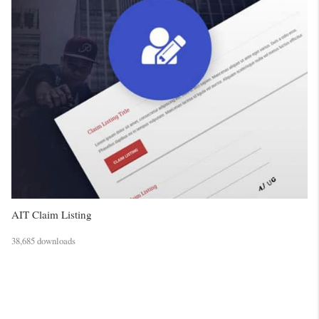
giriş
grandbetting
grandbetting
giriş
Amgbahis
Amgbahis
giriş
Romabet
Romabet
giriş
Teosbet
Teosbet
giriş
Betplay
Betplay
giriş
Enjoybet
Enjoybet
giriş
Editorbet
Editorbet
giriş
Vegabet
Vegabet
giriş
Sonbahis
Sonbahis
giriş
aresbet
aresbet
aresbet
giriş
aresbet
giriş
Atlasbet
Atlasbet
giriş
Atlasbet
Atlasbet
AIT Claim Listing
giriş
romabet
romabet
giriş
norabahis
norabahis
38,685 downloads
giriş
enbet
enbet
giriş
amgbahis
amgbahis
giriş
pokerklas
pokerklas
giriş
betzula
betzula
giriş
bahiscasino
bahiscasino