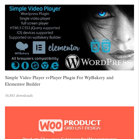
giriş
Amgbahis
Amgbahis
giriş
Royalbet
Royalbet
giriş
Jokerbet
Jokerbet
giriş
Vegabet
Vegabet
giriş
Betzula
Betzula
giriş
Editörbet
Editörbet
giriş
romabet
giriş
norabahis
giriş
enbet
enbet
giriş
bahiscasino
bahiscasino
Simple Video Player svPlayer Plugin For WpBakery and
giriş
pokerklas
pokerklas
Elementor Builder
giriş
betzula
betzula
giriş
amgbahis
amgbahis
16,841 downloads
giriş
alobet
giriş
restbet
restbet
giriş
norabahis
giriş
Kalebet
Kalebet
giriş
Netbahis
Netbahis
giriş
Teosbet
Teosbet