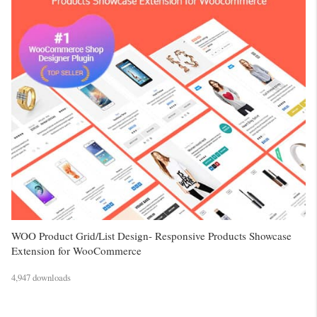
giriş
grandbetting
grandbetting
giriş
Amgbahis
Amgbahis
giriş
Romabet
Romabet
giriş
Teosbet
Teosbet
giriş
Betplay
Betplay
giriş
Enjoybet
Enjoybet
giriş
Editorbet
Editorbet
giriş
Vegabet
Vegabet
giriş
Sonbahis
Sonbahis
giriş
aresbet
aresbet
aresbet
giriş
aresbet
giriş
Atlasbet
Atlasbet
giriş
Atlasbet
Atlasbet
giriş
romabet
romabet
giriş
norabahis
norabahis
WOO Product Grid/List Design- Responsive Products Showcase
giriş
enbet
enbet
Extension for WooCommerce
giriş
amgbahis
amgbahis
4,947 downloads
giriş
pokerklas
pokerklas
giriş
betzula
betzula
giriş
bahiscasino
bahiscasino