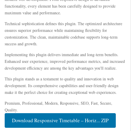
giriş
bahiscasino
bahiscasino
functionality, every element has been carefully designed to provide
giriş
romabet
romabet
maximum value and performance.
giriş
norabahis
norabahis
giriş
enbet
enbet
Technical sophistication defines this plugin. The optimized architecture
giriş
amgbahis
amgbahis
ensures superior performance while maintaining flexibility for
giriş
pokerklas
pokerklas
customization. The clean, maintainable codebase supports long-term
giriş
betzula
betzula
success and growth.
giriş
bahiscasino
bahiscasino
Implementing this plugin delivers immediate and long-term benefits.
giriş
avrupabet
avrupabet
Enhanced user experience, improved performance metrics, and increased
giriş
alobet
alobet
development efficiency are among the key advantages you'll realize.
giriş
restbet
restbet
giriş
Betbigo
Betbigo
This plugin stands as a testament to quality and innovation in web
giriş
Kalebet
Kalebet
development. Its comprehensive capabilities and user-friendly design
giriş
Amgbahis
Amgbahis
make it the perfect choice for creating exceptional web experiences.
giriş
Royalbet
Royalbet
giriş
Teosbet
Teosbet
Premium, Professional, Modern, Responsive, SEO, Fast, Secure,
giriş
Jokerbet
Jokerbet
Quality.
giriş
Vegabet
Vegabet
Download Responsive Timetable – Horiz... ZIP
giriş
Betzula
Betzula
giriş
meybet
meybet