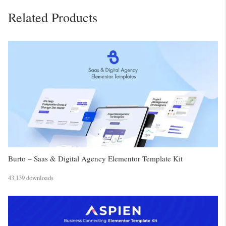
giriş
Atlasbet
Atlasbet
Related Products
giriş
betnis
giriş
jokerbet
giriş
millibahis
giriş
jasminbet
giriş
pulibet
giriş
pulibet
giriş
holiganbet
giriş
pusulabet
giriş
cratosroyalbet
giriş
dedebet
giriş
betplay
betplay
giriş
Festwin
Burto – Saas & Digital Agency Elementor Template Kit
giriş
jasminbet
giriş
biabet
43,139 downloads
giriş
Grandpashabet
giriş
Betbigo
Betbigo
giriş
Kalebet
Kalebet
giriş
Teosbet
Teosbet