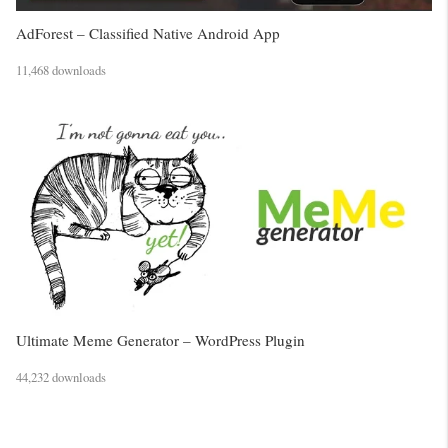
giriş
Amgbahis
Amgbahis
AdForest – Classified Native Android App
giriş
Royalbet
Royalbet
giriş
Jokerbet
Jokerbet
11,468 downloads
giriş
Vegabet
Vegabet
giriş
Betzula
Betzula
giriş
Editörbet
Editörbet
giriş
romabet
giriş
norabahis
giriş
enbet
enbet
giriş
bahiscasino
bahiscasino
giriş
pokerklas
pokerklas
giriş
betzula
betzula
giriş
amgbahis
amgbahis
giriş
alobet
Ultimate Meme Generator – WordPress Plugin
giriş
restbet
restbet
giriş
norabahis
44,232 downloads
giriş
Kalebet
Kalebet
giriş
Netbahis
Netbahis
giriş
Teosbet
Teosbet