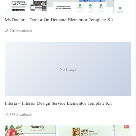
giriş
Amgbahis
Amgbahis
giriş
Royalbet
Royalbet
giriş
Jokerbet
Jokerbet
MyDoctor – Doctor On Demand Elementor Template Kit
giriş
Zulabet
Zulabet
giriş
Matbet
Matbet
45,736 downloads
giriş
Pusulabet
Pusulabet
giriş
Meybet
Meybet
giriş
romabet
romabet
giriş
norabahis
norabahis
giriş
enbet
enbet
No Image
giriş
bahiscasino
bahiscasino
giriş
pokerklas
giriş
betzula
betzula
giriş
amgbahis
giriş
alobet
alobet
Interia – Interior Design Service Elementor Template Kit
giriş
avrupabet
avrupabet
giriş
restbet
18,325 downloads
giriş
Betbigo
Betbigo
giriş
Kalebet
Kalebet
giriş
Teosbet
Teosbet