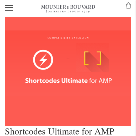
giriş
Restbet
Restbet
giriş
Amgbahis
Amgbahis
giriş
Romabet
Romabet
giriş
Grandpashabet
Grandpashabet
giriş
Marsbahis
Marsbahis
giriş
pulibet
giriş
pulibet
giriş
pusulabet
giriş
pusulabet
giriş
Cratosroyalbet
giriş
Cratosroyalbet
giriş
Grandpashabet
Grandpashabet
giriş
Grandpashabet
giriş
biabet
giriş
betplay
giriş
jasminbet
giriş
dedebet
giriş
https://kaystudio.net
https://kaystudio.net
Shortcodes Ultimate for AMP
giriş
holiganbet
holiganbet