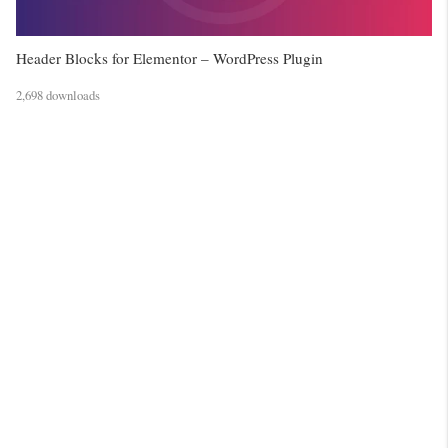
giriş
grandbetting
grandbetting
giriş
Amgbahis
Amgbahis
giriş
Romabet
Romabet
Header Blocks for Elementor – WordPress Plugin
giriş
Teosbet
Teosbet
2,698 downloads
giriş
Betplay
Betplay
giriş
Enjoybet
Enjoybet
giriş
Editorbet
Editorbet
giriş
Vegabet
Vegabet
giriş
Sonbahis
Sonbahis
giriş
aresbet
aresbet
aresbet
giriş
aresbet
giriş
Atlasbet
Atlasbet
giriş
Atlasbet
Atlasbet
giriş
romabet
romabet
giriş
norabahis
norabahis
giriş
enbet
enbet
giriş
amgbahis
amgbahis
giriş
pokerklas
pokerklas
giriş
betzula
betzula
giriş
bahiscasino
bahiscasino