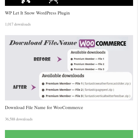
giriş
Amgbahis
Amgbahis
giriş
Royalbet
Royalbet
WP Let It Snow WordPress Plugin
giriş
Jokerbet
Jokerbet
giriş
Zulabet
Zulabet
1,017 downloads
giriş
Matbet
Matbet
giriş
Pusulabet
Pusulabet
giriş
Meybet
Meybet
giriş
romabet
romabet
giriş
norabahis
norabahis
giriş
enbet
enbet
giriş
bahiscasino
bahiscasino
giriş
pokerklas
giriş
betzula
betzula
giriş
amgbahis
giriş
alobet
alobet
Download File Name for WooCommerce
giriş
avrupabet
avrupabet
giriş
restbet
36,588 downloads
giriş
Betbigo
Betbigo
giriş
Kalebet
Kalebet
giriş
Teosbet
Teosbet