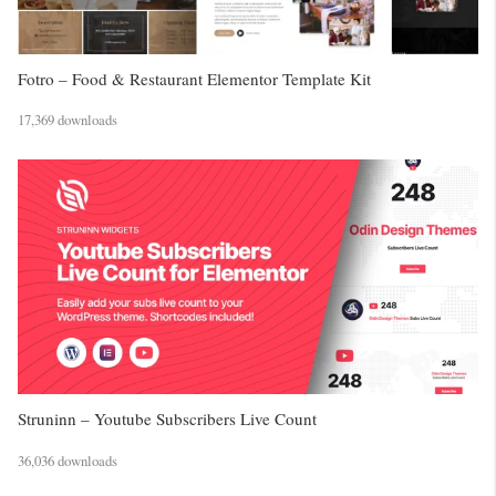
giriş
Amgbahis
Amgbahis
giriş
Royalbet
Royalbet
giriş
Jokerbet
Jokerbet
Fotro – Food & Restaurant Elementor Template Kit
giriş
Zulabet
Zulabet
giriş
Matbet
Matbet
17,369 downloads
giriş
Pusulabet
Pusulabet
giriş
Meybet
Meybet
giriş
romabet
romabet
giriş
norabahis
norabahis
giriş
enbet
enbet
giriş
bahiscasino
bahiscasino
giriş
pokerklas
giriş
betzula
betzula
giriş
amgbahis
giriş
alobet
alobet
giriş
avrupabet
avrupabet
giriş
restbet
Struninn – Youtube Subscribers Live Count
giriş
Betbigo
Betbigo
36,036 downloads
giriş
Kalebet
Kalebet
giriş
Teosbet
Teosbet