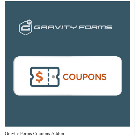
giriş
Amgbahis
Amgbahis
giriş
Royalbet
Royalbet
giriş
Jokerbet
Jokerbet
giriş
Vegabet
Vegabet
giriş
Betzula
Betzula
giriş
Editörbet
Editörbet
giriş
romabet
giriş
norabahis
giriş
enbet
enbet
giriş
bahiscasino
bahiscasino
giriş
pokerklas
pokerklas
giriş
betzula
betzula
giriş
amgbahis
amgbahis
giriş
alobet
giriş
restbet
restbet
giriş
norabahis
giriş
Kalebet
Kalebet
giriş
Netbahis
Netbahis
giriş
Teosbet
Teosbet
Gravity Forms Coupons Addon