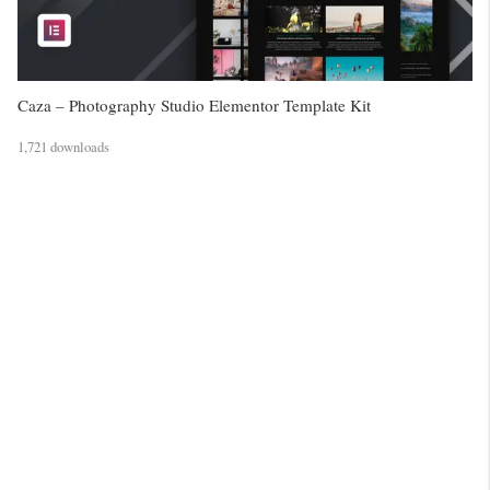
giriş
grandbetting
grandbetting
giriş
Amgbahis
Amgbahis
giriş
Romabet
Romabet
giriş
Teosbet
Teosbet
Caza – Photography Studio Elementor Template Kit
giriş
Betplay
Betplay
giriş
Enjoybet
Enjoybet
1,721 downloads
giriş
Editorbet
Editorbet
giriş
Vegabet
Vegabet
giriş
Sonbahis
Sonbahis
giriş
aresbet
aresbet
aresbet
giriş
aresbet
giriş
Atlasbet
Atlasbet
giriş
Atlasbet
Atlasbet
giriş
romabet
romabet
giriş
norabahis
norabahis
giriş
enbet
enbet
giriş
amgbahis
amgbahis
giriş
pokerklas
pokerklas
giriş
betzula
betzula
giriş
bahiscasino
bahiscasino