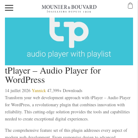
giriş
Restbet
Restbet
giriş
Amgbahis
Amgbahis
giriş
Romabet
Romabet
giriş
Grandpashabet
Grandpashabet
giriş
Marsbahis
Marsbahis
giriş
pulibet
giriş
pulibet
giriş
pusulabet
giriş
pusulabet
tPlayer – Audio Player for
giriş
Cratosroyalbet
WordPress
giriş
Cratosroyalbet
giriş
Grandpashabet
Grandpashabet
14 juillet 2026
Yannick
47,399+ Downloads
giriş
Grandpashabet
Transform your web development approach with tPlayer – Audio Player
giriş
biabet
for WordPress, a revolutionary plugin that combines innovation with
giriş
betplay
reliability. This cutting-edge solution provides the tools and capabilities
giriş
jasminbet
needed to create exceptional digital experiences.
giriş
dedebet
giriş
https://kaystudio.net
https://kaystudio.net
The comprehensive feature set of this plugin addresses every aspect of
giriş
holiganbet
holiganbet
modern web development. From responsive design to advanced