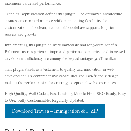
giriş
bahiscasino
bahiscasino
maximum value and performance.
giriş
romabet
romabet
Technical sophistication defines this plugin. The optimized architecture
giriş
norabahis
norabahis
ensures superior performance while maintaining flexibility for
giriş
enbet
enbet
customization. The clean, maintainable codebase supports long-term
giriş
amgbahis
amgbahis
success and growth.
giriş
pokerklas
pokerklas
giriş
betzula
betzula
Implementing this plugin delivers immediate and long-term benefits.
giriş
bahiscasino
bahiscasino
Enhanced user experience, improved performance metrics, and increased
giriş
avrupabet
avrupabet
development efficiency are among the key advantages you'll realize.
giriş
alobet
alobet
giriş
restbet
restbet
This plugin stands as a testament to quality and innovation in web
giriş
Betbigo
Betbigo
development. Its comprehensive capabilities and user-friendly design
giriş
Kalebet
Kalebet
make it the perfect choice for creating exceptional web experiences.
giriş
Amgbahis
Amgbahis
High Quality, Well Coded, Fast Loading, Mobile First, SEO Ready, Easy
giriş
Royalbet
Royalbet
to Use, Fully Customizable, Regularly Updated.
giriş
Teosbet
Teosbet
giriş
Jokerbet
Jokerbet
Download Travisa – Immigration & ... ZIP
giriş
Vegabet
Vegabet
giriş
Betzula
Betzula
giriş
meybet
meybet