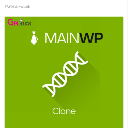
giriş
grandbetting
grandbetting
37,866 downloads
giriş
Amgbahis
Amgbahis
giriş
Romabet
Romabet
giriş
Teosbet
Teosbet
giriş
Betplay
Betplay
giriş
Enjoybet
Enjoybet
giriş
Editorbet
Editorbet
giriş
Vegabet
Vegabet
giriş
Sonbahis
Sonbahis
giriş
aresbet
aresbet
aresbet
giriş
aresbet
giriş
Atlasbet
Atlasbet
giriş
Atlasbet
Atlasbet
giriş
romabet
romabet
giriş
norabahis
norabahis
giriş
enbet
enbet
giriş
amgbahis
amgbahis
giriş
pokerklas
pokerklas
giriş
betzula
betzula
giriş
bahiscasino
bahiscasino