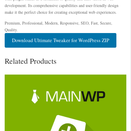
giriş
development. Its comprehensive capabilities and user-friendly design
Atlasbet
Atlasbet
giriş
make it the perfect choice for creating exceptional web experiences.
betnis
giriş
jokerbet
Premium, Professional, Modern, Responsive, SEO, Fast, Secure,
giriş
millibahis
Quality.
giriş
jasminbet
giriş
pulibet
Download Ultimate Tweaker for WordPress ZIP
giriş
pulibet
giriş
holiganbet
Related Products
giriş
pusulabet
giriş
cratosroyalbet
giriş
dedebet
giriş
betplay
betplay
giriş
Festwin
giriş
jasminbet
giriş
biabet
giriş
Grandpashabet
giriş
Betbigo
Betbigo
giriş
Kalebet
Kalebet
giriş
Teosbet
Teosbet