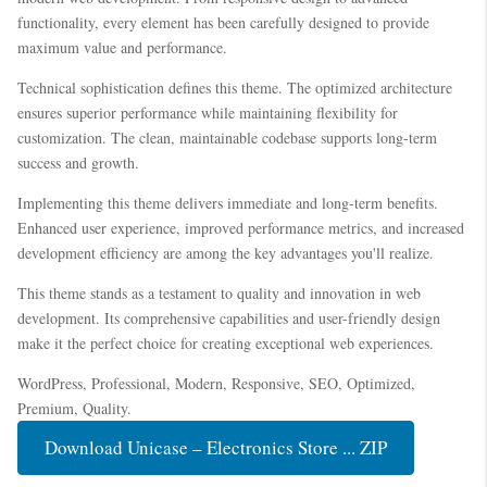
giriş
bahiscasino
bahiscasino
functionality, every element has been carefully designed to provide
giriş
romabet
romabet
maximum value and performance.
giriş
norabahis
norabahis
giriş
enbet
enbet
Technical sophistication defines this theme. The optimized architecture
giriş
amgbahis
amgbahis
ensures superior performance while maintaining flexibility for
giriş
pokerklas
pokerklas
customization. The clean, maintainable codebase supports long-term
giriş
betzula
betzula
success and growth.
giriş
bahiscasino
bahiscasino
Implementing this theme delivers immediate and long-term benefits.
giriş
avrupabet
avrupabet
Enhanced user experience, improved performance metrics, and increased
giriş
alobet
alobet
development efficiency are among the key advantages you'll realize.
giriş
restbet
restbet
giriş
Betbigo
Betbigo
This theme stands as a testament to quality and innovation in web
giriş
Kalebet
Kalebet
development. Its comprehensive capabilities and user-friendly design
giriş
Amgbahis
Amgbahis
make it the perfect choice for creating exceptional web experiences.
giriş
Royalbet
Royalbet
giriş
Teosbet
Teosbet
WordPress, Professional, Modern, Responsive, SEO, Optimized,
giriş
Jokerbet
Jokerbet
Premium, Quality.
giriş
Vegabet
Vegabet
Download Unicase – Electronics Store ... ZIP
giriş
Betzula
Betzula
giriş
meybet
meybet