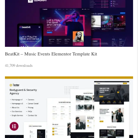
giriş
Amgbahis
Amgbahis
giriş
Royalbet
Royalbet
giriş
Jokerbet
Jokerbet
giriş
Vegabet
Vegabet
giriş
Betzula
Betzula
giriş
Editörbet
Editörbet
giriş
romabet
BeatKit – Music Events Elementor Template Kit
giriş
norabahis
giriş
enbet
enbet
41,709 downloads
giriş
bahiscasino
bahiscasino
giriş
pokerklas
pokerklas
giriş
betzula
betzula
giriş
amgbahis
amgbahis
giriş
alobet
giriş
restbet
restbet
giriş
norabahis
giriş
Kalebet
Kalebet
giriş
Netbahis
Netbahis
giriş
Teosbet
Teosbet