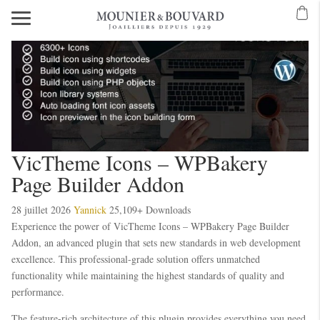
giriş
Restbet
Restbet
giriş
Amgbahis
Amgbahis
giriş
Romabet
Romabet
giriş
Grandpashabet
Grandpashabet
giriş
Marsbahis
Marsbahis
giriş
pulibet
giriş
pulibet
giriş
pusulabet
giriş
pusulabet
VicTheme Icons – WPBakery
giriş
Cratosroyalbet
Page Builder Addon
giriş
Cratosroyalbet
giriş
Grandpashabet
Grandpashabet
28 juillet 2026
Yannick
25,109+ Downloads
giriş
Grandpashabet
Experience the power of VicTheme Icons – WPBakery Page Builder
giriş
biabet
Addon, an advanced plugin that sets new standards in web development
giriş
betplay
excellence. This professional-grade solution offers unmatched
giriş
jasminbet
functionality while maintaining the highest standards of quality and
giriş
dedebet
performance.
giriş
https://kaystudio.net
https://kaystudio.net
giriş
holiganbet
holiganbet
The feature-rich architecture of this plugin provides everything you need