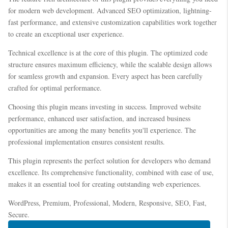
giriş
bahiscasino
bahiscasino
for modern web development. Advanced SEO optimization, lightning-
giriş
romabet
romabet
fast performance, and extensive customization capabilities work together
giriş
norabahis
norabahis
to create an exceptional user experience.
giriş
enbet
enbet
giriş
amgbahis
amgbahis
Technical excellence is at the core of this plugin. The optimized code
giriş
pokerklas
pokerklas
structure ensures maximum efficiency, while the scalable design allows
giriş
betzula
betzula
for seamless growth and expansion. Every aspect has been carefully
giriş
bahiscasino
bahiscasino
crafted for optimal performance.
giriş
avrupabet
avrupabet
Choosing this plugin means investing in success. Improved website
giriş
alobet
alobet
performance, enhanced user satisfaction, and increased business
giriş
restbet
restbet
opportunities are among the many benefits you'll experience. The
giriş
Betbigo
Betbigo
professional implementation ensures consistent results.
giriş
Kalebet
Kalebet
giriş
Amgbahis
Amgbahis
This plugin represents the perfect solution for developers who demand
giriş
Royalbet
Royalbet
excellence. Its comprehensive functionality, combined with ease of use,
giriş
Teosbet
Teosbet
makes it an essential tool for creating outstanding web experiences.
giriş
Jokerbet
Jokerbet
giriş
Vegabet
Vegabet
WordPress, Premium, Professional, Modern, Responsive, SEO, Fast,
giriş
Betzula
Betzula
Secure.
giriş
meybet
meybet