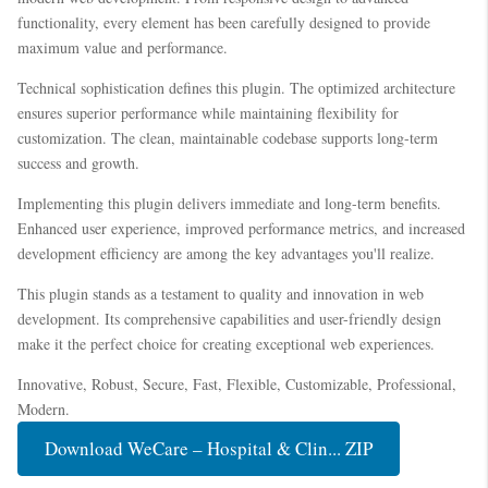
giriş
bahiscasino
bahiscasino
functionality, every element has been carefully designed to provide
giriş
romabet
romabet
maximum value and performance.
giriş
norabahis
norabahis
giriş
enbet
enbet
Technical sophistication defines this plugin. The optimized architecture
giriş
amgbahis
amgbahis
ensures superior performance while maintaining flexibility for
giriş
pokerklas
pokerklas
customization. The clean, maintainable codebase supports long-term
giriş
betzula
betzula
success and growth.
giriş
bahiscasino
bahiscasino
Implementing this plugin delivers immediate and long-term benefits.
giriş
avrupabet
avrupabet
Enhanced user experience, improved performance metrics, and increased
giriş
alobet
alobet
development efficiency are among the key advantages you'll realize.
giriş
restbet
restbet
giriş
Betbigo
Betbigo
This plugin stands as a testament to quality and innovation in web
giriş
Kalebet
Kalebet
development. Its comprehensive capabilities and user-friendly design
giriş
Amgbahis
Amgbahis
make it the perfect choice for creating exceptional web experiences.
giriş
Royalbet
Royalbet
giriş
Teosbet
Teosbet
Innovative, Robust, Secure, Fast, Flexible, Customizable, Professional,
giriş
Jokerbet
Jokerbet
Modern.
giriş
Vegabet
Vegabet
Download WeCare – Hospital & Clin... ZIP
giriş
Betzula
Betzula
giriş
meybet
meybet