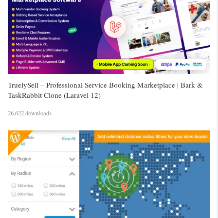
giriş
Amgbahis
Amgbahis
giriş
Royalbet
Royalbet
giriş
Jokerbet
Jokerbet
giriş
Zulabet
Zulabet
giriş
Matbet
Matbet
giriş
Pusulabet
Pusulabet
giriş
Meybet
Meybet
giriş
romabet
romabet
TruelySell – Professional Service Booking Marketplace | Bark &
giriş
norabahis
norabahis
TaskRabbit Clone (Laravel 12)
giriş
enbet
enbet
26,622 downloads
giriş
bahiscasino
bahiscasino
giriş
pokerklas
giriş
betzula
betzula
giriş
amgbahis
giriş
alobet
alobet
giriş
avrupabet
avrupabet
giriş
restbet
giriş
Betbigo
Betbigo
giriş
Kalebet
Kalebet
giriş
Teosbet
Teosbet