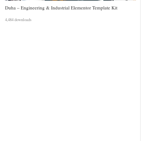
giriş
grandbetting
grandbetting
Duha – Engineering & Industrial Elementor Template Kit
giriş
Amgbahis
Amgbahis
giriş
Romabet
Romabet
4,484 downloads
giriş
Teosbet
Teosbet
giriş
Betplay
Betplay
giriş
Enjoybet
Enjoybet
giriş
Editorbet
Editorbet
giriş
Vegabet
Vegabet
giriş
Sonbahis
Sonbahis
giriş
aresbet
aresbet
aresbet
giriş
aresbet
giriş
Atlasbet
Atlasbet
giriş
Atlasbet
Atlasbet
giriş
romabet
romabet
giriş
norabahis
norabahis
giriş
enbet
enbet
giriş
amgbahis
amgbahis
giriş
pokerklas
pokerklas
giriş
betzula
betzula
giriş
bahiscasino
bahiscasino