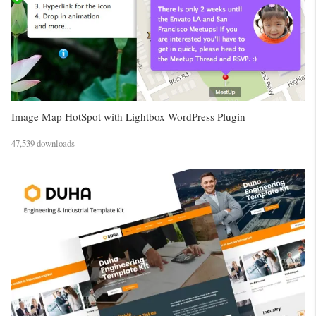
giriş
Amgbahis
Amgbahis
giriş
Royalbet
Royalbet
giriş
Jokerbet
Jokerbet
giriş
Vegabet
Vegabet
giriş
Betzula
Betzula
giriş
Editörbet
Editörbet
giriş
romabet
Image Map HotSpot with Lightbox WordPress Plugin
giriş
norabahis
47,539 downloads
giriş
enbet
enbet
giriş
bahiscasino
bahiscasino
giriş
pokerklas
pokerklas
giriş
betzula
betzula
giriş
amgbahis
amgbahis
giriş
alobet
giriş
restbet
restbet
giriş
norabahis
giriş
Kalebet
Kalebet
giriş
Netbahis
Netbahis
giriş
Teosbet
Teosbet