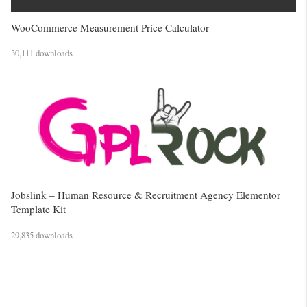
giriş
grandbetting
grandbetting
giriş
Amgbahis
Amgbahis
WooCommerce Measurement Price Calculator
giriş
Romabet
Romabet
giriş
Teosbet
Teosbet
30,111 downloads
giriş
Betplay
Betplay
giriş
Enjoybet
Enjoybet
giriş
Editorbet
Editorbet
giriş
Vegabet
Vegabet
giriş
Sonbahis
Sonbahis
giriş
aresbet
aresbet
aresbet
giriş
aresbet
giriş
Atlasbet
Atlasbet
Jobslink – Human Resource & Recruitment Agency Elementor
giriş
Atlasbet
Atlasbet
Template Kit
giriş
romabet
romabet
giriş
norabahis
norabahis
29,835 downloads
giriş
enbet
enbet
giriş
amgbahis
amgbahis
giriş
pokerklas
pokerklas
giriş
betzula
betzula
giriş
bahiscasino
bahiscasino