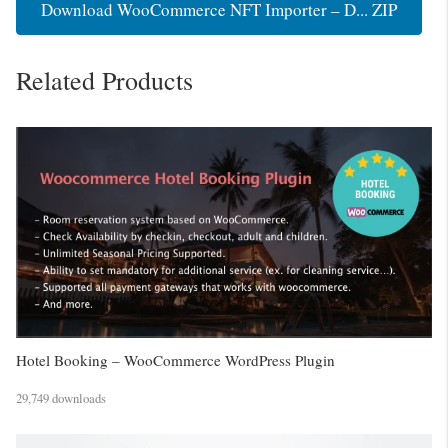
Download WooCommerce NFT Importer – D... ZIP
giriş
Atlasbet
Atlasbet
giriş
betnis
giriş
jokerbet
Related Products
giriş
millibahis
giriş
jasminbet
giriş
pulibet
giriş
pulibet
giriş
holiganbet
giriş
pusulabet
giriş
cratosroyalbet
giriş
dedebet
giriş
betplay
betplay
giriş
Festwin
giriş
jasminbet
giriş
biabet
Hotel Booking – WooCommerce WordPress Plugin
giriş
Grandpashabet
giriş
Betbigo
Betbigo
29,749 downloads
giriş
Kalebet
Kalebet
giriş
Teosbet
Teosbet