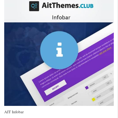
giriş
Amgbahis
Amgbahis
giriş
Royalbet
Royalbet
giriş
Jokerbet
Jokerbet
giriş
Zulabet
Zulabet
giriş
Matbet
Matbet
giriş
Pusulabet
Pusulabet
giriş
Meybet
Meybet
giriş
romabet
romabet
giriş
norabahis
norabahis
giriş
enbet
enbet
giriş
bahiscasino
bahiscasino
giriş
pokerklas
giriş
betzula
betzula
giriş
amgbahis
giriş
alobet
alobet
giriş
avrupabet
avrupabet
giriş
restbet
giriş
Betbigo
Betbigo
giriş
Kalebet
Kalebet
AIT Infobar
giriş
Teosbet
Teosbet