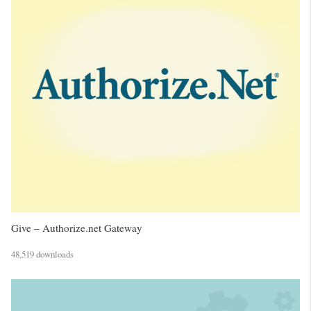
giriş
Amgbahis
Amgbahis
giriş
Royalbet
Royalbet
giriş
Jokerbet
Jokerbet
giriş
Zulabet
Zulabet
giriş
Matbet
Matbet
giriş
Pusulabet
Pusulabet
giriş
Meybet
Meybet
giriş
romabet
romabet
giriş
norabahis
norabahis
giriş
enbet
enbet
giriş
bahiscasino
bahiscasino
giriş
pokerklas
giriş
betzula
betzula
giriş
amgbahis
Give – Authorize.net Gateway
giriş
alobet
alobet
giriş
avrupabet
avrupabet
48,519 downloads
giriş
restbet
giriş
Betbigo
Betbigo
giriş
Kalebet
Kalebet
giriş
Teosbet
Teosbet