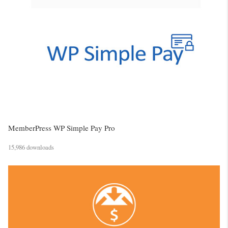
giriş
grandbetting
grandbetting
giriş
Amgbahis
Amgbahis
giriş
Romabet
Romabet
giriş
Teosbet
Teosbet
giriş
Betplay
Betplay
giriş
Enjoybet
Enjoybet
giriş
Editorbet
Editorbet
giriş
Vegabet
Vegabet
giriş
Sonbahis
Sonbahis
giriş
aresbet
aresbet
aresbet
giriş
aresbet
MemberPress WP Simple Pay Pro
giriş
Atlasbet
Atlasbet
giriş
Atlasbet
Atlasbet
15,986 downloads
giriş
romabet
romabet
giriş
norabahis
norabahis
giriş
enbet
enbet
giriş
amgbahis
amgbahis
giriş
pokerklas
pokerklas
giriş
betzula
betzula
giriş
bahiscasino
bahiscasino