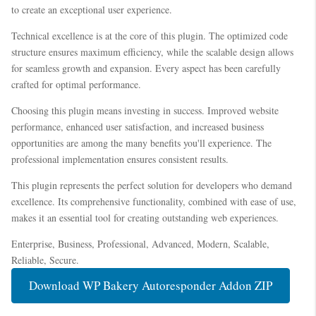
giriş
bahiscasino
bahiscasino
to create an exceptional user experience.
giriş
romabet
romabet
Technical excellence is at the core of this plugin. The optimized code
giriş
norabahis
norabahis
structure ensures maximum efficiency, while the scalable design allows
giriş
enbet
enbet
for seamless growth and expansion. Every aspect has been carefully
giriş
amgbahis
amgbahis
crafted for optimal performance.
giriş
pokerklas
pokerklas
giriş
betzula
betzula
Choosing this plugin means investing in success. Improved website
giriş
bahiscasino
bahiscasino
performance, enhanced user satisfaction, and increased business
giriş
avrupabet
avrupabet
opportunities are among the many benefits you'll experience. The
giriş
alobet
alobet
professional implementation ensures consistent results.
giriş
restbet
restbet
giriş
Betbigo
Betbigo
This plugin represents the perfect solution for developers who demand
giriş
Kalebet
Kalebet
excellence. Its comprehensive functionality, combined with ease of use,
giriş
Amgbahis
Amgbahis
makes it an essential tool for creating outstanding web experiences.
giriş
Royalbet
Royalbet
Enterprise, Business, Professional, Advanced, Modern, Scalable,
giriş
Teosbet
Teosbet
Reliable, Secure.
giriş
Jokerbet
Jokerbet
giriş
Vegabet
Vegabet
Download WP Bakery Autoresponder Addon ZIP
giriş
Betzula
Betzula
giriş
meybet
meybet