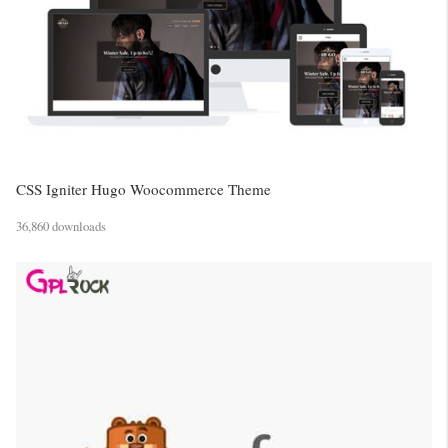
giriş
Amgbahis
Amgbahis
giriş
Royalbet
Royalbet
giriş
Jokerbet
Jokerbet
giriş
Vegabet
Vegabet
giriş
Betzula
Betzula
giriş
Editörbet
Editörbet
giriş
romabet
giriş
norabahis
CSS Igniter Hugo Woocommerce Theme
giriş
enbet
enbet
giriş
bahiscasino
bahiscasino
36,860 downloads
giriş
pokerklas
pokerklas
giriş
betzula
betzula
giriş
amgbahis
amgbahis
giriş
alobet
giriş
restbet
restbet
giriş
norabahis
giriş
Kalebet
Kalebet
giriş
Netbahis
Netbahis
giriş
Teosbet
Teosbet