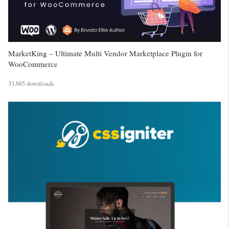
giriş
Amgbahis
Amgbahis
giriş
Royalbet
Royalbet
giriş
Jokerbet
Jokerbet
giriş
Zulabet
Zulabet
giriş
Matbet
Matbet
MarketKing – Ultimate Multi Vendor Marketplace Plugin for
giriş
Pusulabet
Pusulabet
WooCommerce
giriş
Meybet
Meybet
33,885 downloads
giriş
romabet
romabet
giriş
norabahis
norabahis
giriş
enbet
enbet
giriş
bahiscasino
bahiscasino
giriş
pokerklas
giriş
betzula
betzula
giriş
amgbahis
giriş
alobet
alobet
giriş
avrupabet
avrupabet
giriş
restbet
giriş
Betbigo
Betbigo
giriş
Kalebet
Kalebet
giriş
Teosbet
Teosbet