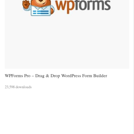
giriş
grandbetting
grandbetting
giriş
Amgbahis
Amgbahis
giriş
Romabet
Romabet
giriş
Teosbet
Teosbet
giriş
Betplay
Betplay
giriş
Enjoybet
Enjoybet
giriş
Editorbet
Editorbet
giriş
Vegabet
Vegabet
giriş
Sonbahis
Sonbahis
giriş
aresbet
aresbet
aresbet
giriş
aresbet
WPForms Pro – Drag & Drop WordPress Form Builder
giriş
Atlasbet
Atlasbet
giriş
Atlasbet
Atlasbet
23,598 downloads
giriş
romabet
romabet
giriş
norabahis
norabahis
giriş
enbet
enbet
giriş
amgbahis
amgbahis
giriş
pokerklas
pokerklas
giriş
betzula
betzula
giriş
bahiscasino
bahiscasino