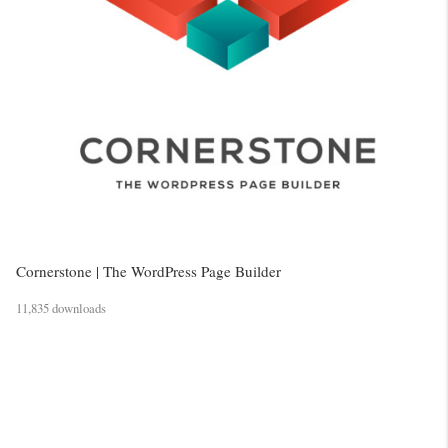
giriş
grandbetting
grandbetting
giriş
Amgbahis
Amgbahis
giriş
Romabet
Romabet
giriş
Teosbet
Teosbet
giriş
Betplay
Betplay
giriş
Enjoybet
Enjoybet
giriş
Editorbet
Editorbet
giriş
Vegabet
Vegabet
giriş
Sonbahis
Sonbahis
giriş
aresbet
aresbet
aresbet
giriş
aresbet
giriş
Atlasbet
Atlasbet
Cornerstone | The WordPress Page Builder
giriş
Atlasbet
Atlasbet
giriş
romabet
romabet
11,835 downloads
giriş
norabahis
norabahis
giriş
enbet
enbet
giriş
amgbahis
amgbahis
giriş
pokerklas
pokerklas
giriş
betzula
betzula
giriş
bahiscasino
bahiscasino