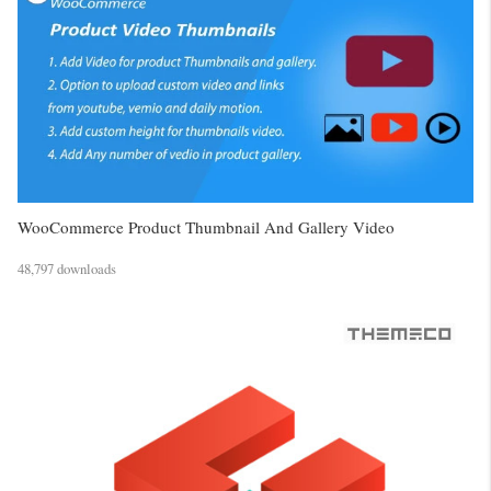
giriş
Amgbahis
Amgbahis
giriş
Royalbet
Royalbet
giriş
Jokerbet
Jokerbet
giriş
Vegabet
Vegabet
giriş
Betzula
Betzula
giriş
Editörbet
Editörbet
giriş
romabet
giriş
norabahis
giriş
enbet
enbet
WooCommerce Product Thumbnail And Gallery Video
giriş
bahiscasino
bahiscasino
48,797 downloads
giriş
pokerklas
pokerklas
giriş
betzula
betzula
giriş
amgbahis
amgbahis
giriş
alobet
giriş
restbet
restbet
giriş
norabahis
giriş
Kalebet
Kalebet
giriş
Netbahis
Netbahis
giriş
Teosbet
Teosbet