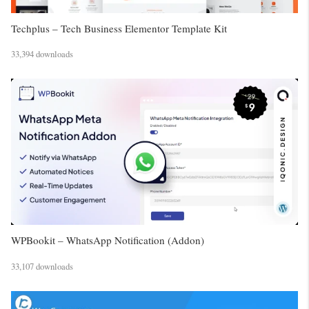
giriş
Amgbahis
Amgbahis
giriş
Royalbet
Royalbet
Techplus – Tech Business Elementor Template Kit
giriş
Jokerbet
Jokerbet
giriş
Zulabet
Zulabet
33,394 downloads
giriş
Matbet
Matbet
giriş
Pusulabet
Pusulabet
giriş
Meybet
Meybet
giriş
romabet
romabet
giriş
norabahis
norabahis
giriş
enbet
enbet
giriş
bahiscasino
bahiscasino
giriş
pokerklas
giriş
betzula
betzula
giriş
amgbahis
giriş
alobet
alobet
WPBookit – WhatsApp Notification (Addon)
giriş
avrupabet
avrupabet
giriş
restbet
33,107 downloads
giriş
Betbigo
Betbigo
giriş
Kalebet
Kalebet
giriş
Teosbet
Teosbet