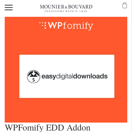
giriş
Restbet
Restbet
giriş
Amgbahis
Amgbahis
giriş
Romabet
Romabet
giriş
Grandpashabet
Grandpashabet
giriş
Marsbahis
Marsbahis
giriş
pulibet
giriş
pulibet
giriş
pusulabet
giriş
pusulabet
giriş
Cratosroyalbet
giriş
Cratosroyalbet
giriş
Grandpashabet
Grandpashabet
giriş
Grandpashabet
giriş
biabet
giriş
betplay
giriş
jasminbet
giriş
dedebet
giriş
https://kaystudio.net
https://kaystudio.net
WPFomify EDD Addon
giriş
holiganbet
holiganbet