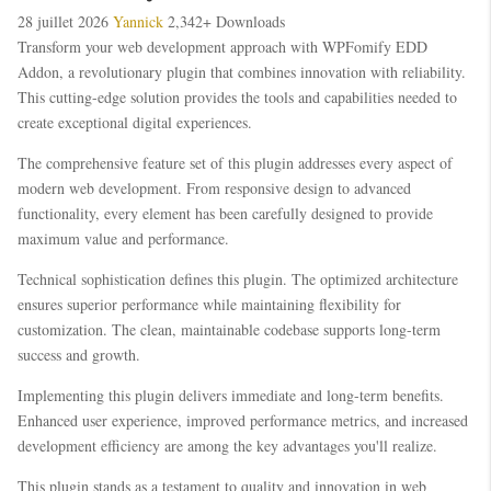
giriş
bahiscasino
bahiscasino
28 juillet 2026
Yannick
2,342+ Downloads
giriş
romabet
romabet
Transform your web development approach with WPFomify EDD
giriş
norabahis
norabahis
Addon, a revolutionary plugin that combines innovation with reliability.
giriş
enbet
enbet
This cutting-edge solution provides the tools and capabilities needed to
giriş
amgbahis
amgbahis
create exceptional digital experiences.
giriş
pokerklas
pokerklas
giriş
betzula
betzula
The comprehensive feature set of this plugin addresses every aspect of
giriş
bahiscasino
bahiscasino
modern web development. From responsive design to advanced
giriş
avrupabet
avrupabet
functionality, every element has been carefully designed to provide
giriş
alobet
alobet
maximum value and performance.
giriş
restbet
restbet
Technical sophistication defines this plugin. The optimized architecture
giriş
Betbigo
Betbigo
ensures superior performance while maintaining flexibility for
giriş
Kalebet
Kalebet
customization. The clean, maintainable codebase supports long-term
giriş
Amgbahis
Amgbahis
success and growth.
giriş
Royalbet
Royalbet
giriş
Teosbet
Teosbet
Implementing this plugin delivers immediate and long-term benefits.
giriş
Jokerbet
Jokerbet
Enhanced user experience, improved performance metrics, and increased
giriş
Vegabet
Vegabet
development efficiency are among the key advantages you'll realize.
giriş
Betzula
Betzula
giriş
This plugin stands as a testament to quality and innovation in web
meybet
meybet