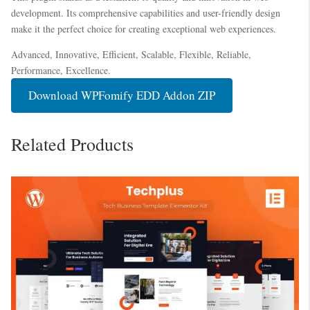
giriş
development. Its comprehensive capabilities and user-friendly design
Atlasbet
Atlasbet
giriş
make it the perfect choice for creating exceptional web experiences.
betnis
giriş
jokerbet
Advanced, Innovative, Efficient, Scalable, Flexible, Reliable,
giriş
millibahis
Performance, Excellence.
giriş
jasminbet
giriş
pulibet
Download WPFomify EDD Addon ZIP
giriş
pulibet
giriş
holiganbet
Related Products
giriş
pusulabet
giriş
cratosroyalbet
giriş
dedebet
giriş
betplay
betplay
giriş
Festwin
giriş
jasminbet
giriş
biabet
giriş
Grandpashabet
giriş
Betbigo
Betbigo
giriş
Kalebet
Kalebet
giriş
Teosbet
Teosbet