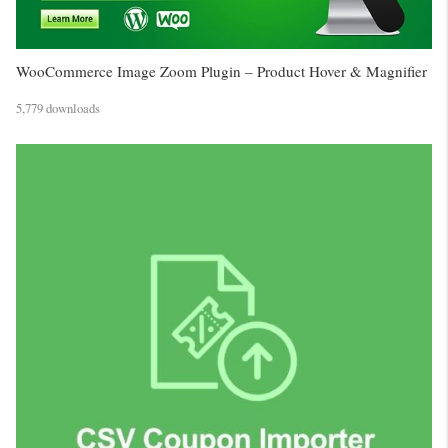
giriş
Amgbahis
Amgbahis
giriş
Royalbet
Royalbet
giriş
Jokerbet
Jokerbet
WooCommerce Image Zoom Plugin – Product Hover & Magnifier
giriş
Zulabet
Zulabet
giriş
Matbet
Matbet
5,779 downloads
giriş
Pusulabet
Pusulabet
giriş
Meybet
Meybet
giriş
romabet
romabet
giriş
norabahis
norabahis
giriş
enbet
enbet
giriş
bahiscasino
bahiscasino
giriş
pokerklas
giriş
betzula
betzula
giriş
amgbahis
giriş
alobet
alobet
giriş
avrupabet
avrupabet
giriş
restbet
giriş
Betbigo
Betbigo
giriş
Kalebet
Kalebet
giriş
Teosbet
Teosbet