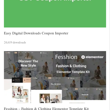
giriş
Amgbahis
Amgbahis
giriş
Royalbet
Royalbet
giriş
Jokerbet
Jokerbet
giriş
Vegabet
Vegabet
giriş
Betzula
Betzula
Easy Digital Downloads Coupon Importer
giriş
Editörbet
Editörbet
giriş
romabet
24,619 downloads
giriş
norabahis
giriş
enbet
enbet
giriş
bahiscasino
bahiscasino
giriş
pokerklas
pokerklas
giriş
betzula
betzula
giriş
amgbahis
amgbahis
giriş
alobet
giriş
restbet
restbet
giriş
norabahis
giriş
Kalebet
Kalebet
giriş
Netbahis
Netbahis
giriş
Teosbet
Teosbet
Fesshion – Fashion & Clothing Elementor Template Kit