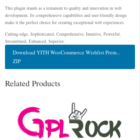
giriş
Atlasbet
Atlasbet
This plugin stands as a testament to quality and innovation in web
giriş
betnis
development. Its comprehensive capabilities and user-friendly design
giriş
jokerbet
make it the perfect choice for creating exceptional web experiences.
giriş
millibahis
Cutting-edge, Sophisticated, Comprehensive, Intuitive, Powerful,
giriş
jasminbet
Streamlined, Enhanced, Superior.
giriş
pulibet
giriş
pulibet
Download YITH WooCommerce Wishlist Prem...
giriş
holiganbet
ZIP
giriş
pusulabet
giriş
cratosroyalbet
giriş
dedebet
Related Products
giriş
betplay
betplay
giriş
Festwin
giriş
jasminbet
giriş
biabet
giriş
Grandpashabet
giriş
Betbigo
Betbigo
giriş
Kalebet
Kalebet
giriş
Teosbet
Teosbet