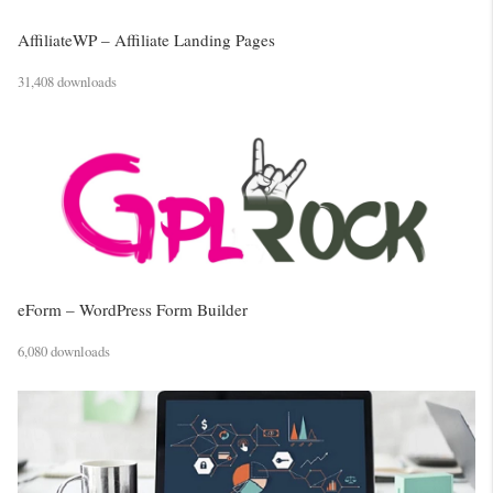
giriş
Amgbahis
Amgbahis
giriş
Royalbet
Royalbet
AffiliateWP – Affiliate Landing Pages
giriş
Jokerbet
Jokerbet
31,408 downloads
giriş
Zulabet
Zulabet
giriş
Matbet
Matbet
giriş
Pusulabet
Pusulabet
giriş
Meybet
Meybet
giriş
romabet
romabet
giriş
norabahis
norabahis
giriş
enbet
enbet
giriş
bahiscasino
bahiscasino
giriş
pokerklas
eForm – WordPress Form Builder
giriş
betzula
betzula
giriş
amgbahis
6,080 downloads
giriş
alobet
alobet
giriş
avrupabet
avrupabet
giriş
restbet
giriş
Betbigo
Betbigo
giriş
Kalebet
Kalebet
giriş
Teosbet
Teosbet