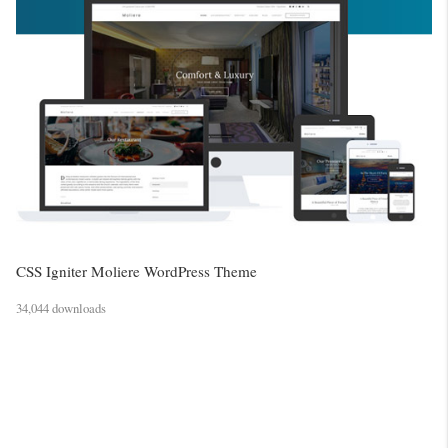
giriş
grandbetting
grandbetting
giriş
Amgbahis
Amgbahis
giriş
Romabet
Romabet
giriş
Teosbet
Teosbet
giriş
Betplay
Betplay
giriş
Enjoybet
Enjoybet
giriş
Editorbet
Editorbet
giriş
Vegabet
Vegabet
giriş
Sonbahis
Sonbahis
giriş
aresbet
aresbet
aresbet
giriş
aresbet
giriş
Atlasbet
Atlasbet
CSS Igniter Moliere WordPress Theme
giriş
Atlasbet
Atlasbet
giriş
romabet
romabet
34,044 downloads
giriş
norabahis
norabahis
giriş
enbet
enbet
giriş
amgbahis
amgbahis
giriş
pokerklas
pokerklas
giriş
betzula
betzula
giriş
bahiscasino
bahiscasino