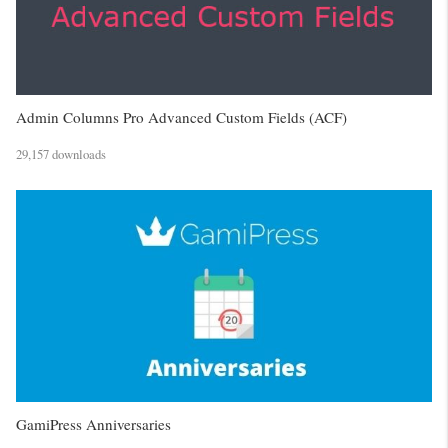
giriş
Amgbahis
Amgbahis
giriş
Royalbet
Royalbet
giriş
Jokerbet
Jokerbet
giriş
Zulabet
Zulabet
giriş
Matbet
Matbet
Admin Columns Pro Advanced Custom Fields (ACF)
giriş
Pusulabet
Pusulabet
giriş
Meybet
Meybet
29,157 downloads
giriş
romabet
romabet
giriş
norabahis
norabahis
giriş
enbet
enbet
giriş
bahiscasino
bahiscasino
giriş
pokerklas
giriş
betzula
betzula
giriş
amgbahis
giriş
alobet
alobet
giriş
avrupabet
avrupabet
giriş
restbet
giriş
Betbigo
Betbigo
giriş
Kalebet
Kalebet
GamiPress Anniversaries
giriş
Teosbet
Teosbet