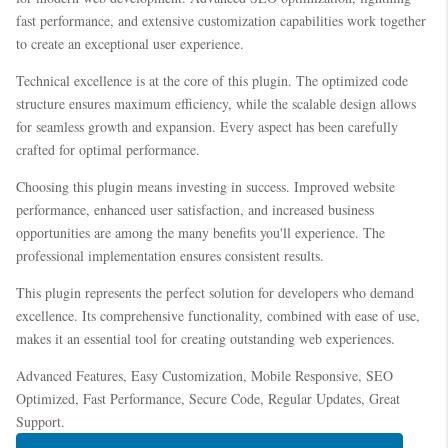
giriş
bahiscasino
bahiscasino
fast performance, and extensive customization capabilities work together
giriş
romabet
romabet
to create an exceptional user experience.
giriş
norabahis
norabahis
giriş
enbet
enbet
Technical excellence is at the core of this plugin. The optimized code
giriş
amgbahis
amgbahis
structure ensures maximum efficiency, while the scalable design allows
giriş
pokerklas
pokerklas
for seamless growth and expansion. Every aspect has been carefully
giriş
betzula
betzula
crafted for optimal performance.
giriş
bahiscasino
bahiscasino
Choosing this plugin means investing in success. Improved website
giriş
avrupabet
avrupabet
performance, enhanced user satisfaction, and increased business
giriş
alobet
alobet
opportunities are among the many benefits you'll experience. The
giriş
restbet
restbet
professional implementation ensures consistent results.
giriş
Betbigo
Betbigo
giriş
Kalebet
Kalebet
This plugin represents the perfect solution for developers who demand
giriş
Amgbahis
Amgbahis
excellence. Its comprehensive functionality, combined with ease of use,
giriş
Royalbet
Royalbet
makes it an essential tool for creating outstanding web experiences.
giriş
Teosbet
Teosbet
giriş
Jokerbet
Jokerbet
Advanced Features, Easy Customization, Mobile Responsive, SEO
giriş
Vegabet
Vegabet
Optimized, Fast Performance, Secure Code, Regular Updates, Great
giriş
Betzula
Betzula
Support.
giriş
meybet
meybet