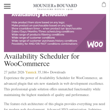
giriş
Restbet
Restbet
giriş
Amgbahis
Amgbahis
giriş
Romabet
Romabet
giriş
Grandpashabet
Grandpashabet
giriş
Marsbahis
Marsbahis
giriş
pulibet
giriş
pulibet
giriş
pusulabet
giriş
pusulabet
Availability Scheduler for
giriş
Cratosroyalbet
WooCommerce
giriş
Cratosroyalbet
giriş
Grandpashabet
Grandpashabet
27 juillet 2026
Yannick
35,186+ Downloads
giriş
Grandpashabet
Experience the power of Availability Scheduler for WooCommerce, an
giriş
biabet
advanced plugin that sets new standards in web development excellence.
giriş
betplay
This professional-grade solution offers unmatched functionality while
giriş
jasminbet
maintaining the highest standards of quality and performance.
giriş
dedebet
giriş
https://kaystudio.net
https://kaystudio.net
The feature-rich architecture of this plugin provides everything you need
giriş
holiganbet
holiganbet
for modern web development. Advanced SEO optimization, lightning-